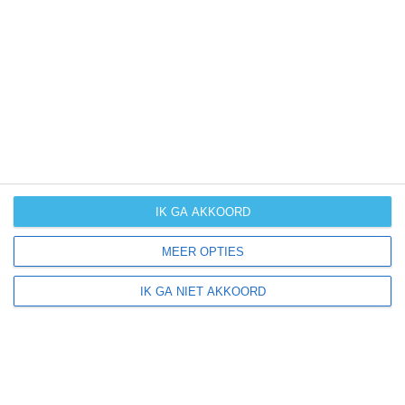
UV-index
UV 0
Marcus ligt in:
Amerika
Noord-Amerika
Verenigde Staten van Amerika
IK GA AKKOORD
Iowa
MEER OPTIES
IK GA NIET AKKOORD
Klimaatinfo van Iowa
Het actuele weer en de weersvoorspelling voor de
komende dagen of weken zeggen niets over hoe het
weer in andere maanden kan zijn. Wil je een indicatie
hebben van hoe het weer gemiddeld is in Iowa?