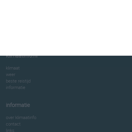
klimaatinfo.nl
klimaat
weer
beste reistijd
informatie
informatie
over klimaatinfo
contact
links