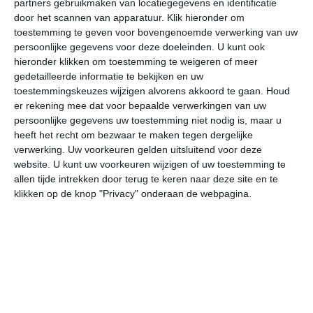
partners gebruikmaken van locatiegegevens en identificatie
door het scannen van apparatuur. Klik hieronder om
toestemming te geven voor bovengenoemde verwerking van uw
30°
19°
30°
19°
29°
19°
23°
17°
23°
15°
persoonlijke gegevens voor deze doeleinden. U kunt ook
hieronder klikken om toestemming te weigeren of meer
20°C
21°C
25°C
28°C
29°C
27
gedetailleerde informatie te bekijken en uw
toestemmingskeuzes wijzigen alvorens akkoord te gaan.
Houd
er rekening mee dat voor bepaalde verwerkingen van uw
05:00
08:00
11:00
14:00
17:00
20
persoonlijke gegevens uw toestemming niet nodig is, maar u
heeft het recht om bezwaar te maken tegen dergelijke
verwerking. Uw voorkeuren gelden uitsluitend voor deze
website. U kunt uw voorkeuren wijzigen of uw toestemming te
05:00
08:00
11:00
14:00
17:00
20
allen tijde intrekken door terug te keren naar deze site en te
klikken op de knop "Privacy" onderaan de webpagina.
NO 3
ONO 3
O 3
O 3
OZO 3
OZ
05:00
08:00
11:00
14:00
17:00
20