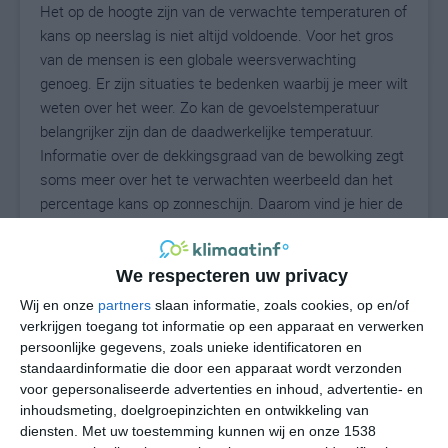
Het op de hoogte zijn van de verwachte temperaturen of
kans op neerslag is niet altijd voldoende. Voor het gros
van de mensen is een globale weersverwachting
genoeg. Er zijn situaties te bedenken waarbij je meer wilt
weten over het weer. Zo kan de gevoelstemperatuur
belangrijker zijn dan de daadwerkelijke temperatuur.
Informatie over de dekkingsgraad van de bewolking zegt
soms meer over het te verwachten weerbeeld dan het
percentage kans op zonneschijn. Daarom vind je hier de
uitgebreide weersvoorspelling voor Marcus.
We respecteren uw privacy
24
Wij en onze
partners
slaan informatie, zoals cookies, op en/of
N
°C
verkrijgen toegang tot informatie op een apparaat en verwerken
L
persoonlijke gegevens, zoals unieke identificatoren en
standaardinformatie die door een apparaat wordt verzonden
W
voor gepersonaliseerde advertenties en inhoud, advertentie- en
inhoudsmeting, doelgroepinzichten en ontwikkeling van
ma
di
wo
do
vr
diensten.
Met uw toestemming kunnen wij en onze 1538