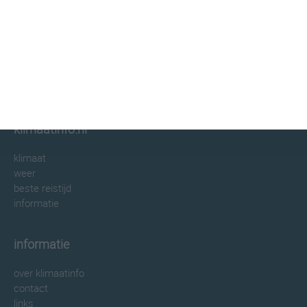
klimaatinfo.nl
klimaat
weer
beste reistijd
informatie
informatie
over klimaatinfo
contact
links