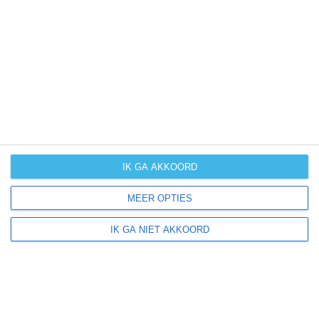
UV-index
UV 7
Lenox ligt in:
Amerika
Noord-Amerika
Verenigde Staten van Amerika
IK GA AKKOORD
Iowa
MEER OPTIES
IK GA NIET AKKOORD
Klimaatinfo van Iowa
Het actuele weer en de weersvoorspelling voor de
komende dagen of weken zeggen niets over hoe het
weer in andere maanden kan zijn. Wil je een indicatie
hebben van hoe het weer gemiddeld is in Iowa?