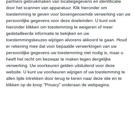
partners gebruikmaken van locatiegegevens en identificatie
door het scannen van apparatuur. Klik hieronder om
toestemming te geven voor bovengenoemde verwerking van uw
27°
16°
30°
19°
30°
18°
32°
20°
32°
22°
persoonlijke gegevens voor deze doeleinden. U kunt ook
hieronder klikken om toestemming te weigeren of meer
26°C
26°C
21°C
20°C
19°C
20
gedetailleerde informatie te bekijken en uw
toestemmingskeuzes wijzigen alvorens akkoord te gaan.
Houd
er rekening mee dat voor bepaalde verwerkingen van uw
16:00
19:00
22:00
01:00
04:00
07
persoonlijke gegevens uw toestemming niet nodig is, maar u
heeft het recht om bezwaar te maken tegen dergelijke
verwerking. Uw voorkeuren gelden uitsluitend voor deze
website. U kunt uw voorkeuren wijzigen of uw toestemming te
16:00
19:00
22:00
01:00
04:00
07
allen tijde intrekken door terug te keren naar deze site en te
klikken op de knop "Privacy" onderaan de webpagina.
ZO 1
ZO 1
ZZO 2
ZZO 1
Z 2
ZZ
16:00
19:00
22:00
01:00
04:00
07