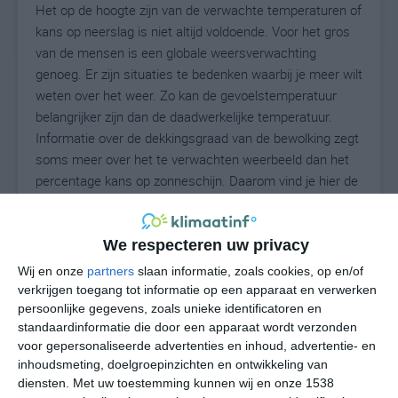
Het op de hoogte zijn van de verwachte temperaturen of
kans op neerslag is niet altijd voldoende. Voor het gros
van de mensen is een globale weersverwachting
genoeg. Er zijn situaties te bedenken waarbij je meer wilt
weten over het weer. Zo kan de gevoelstemperatuur
belangrijker zijn dan de daadwerkelijke temperatuur.
Informatie over de dekkingsgraad van de bewolking zegt
soms meer over het te verwachten weerbeeld dan het
percentage kans op zonneschijn. Daarom vind je hier de
uitgebreide weersvoorspelling voor Lenox.
We respecteren uw privacy
22
Wij en onze
partners
slaan informatie, zoals cookies, op en/of
N
°C
verkrijgen toegang tot informatie op een apparaat en verwerken
L
persoonlijke gegevens, zoals unieke identificatoren en
standaardinformatie die door een apparaat wordt verzonden
W
voor gepersonaliseerde advertenties en inhoud, advertentie- en
inhoudsmeting, doelgroepinzichten en ontwikkeling van
do
vr
za
zo
ma
diensten.
Met uw toestemming kunnen wij en onze 1538