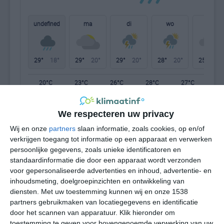
undefined
ma
di
wo
do
29°
18°
29°
20°
29°
20°
28°
20°
25°
17°
20°C
23°C
26°C
28°C
27°C
23
We respecteren uw privacy
08:00
11:00
14:00
17:00
20:00
23
Wij en onze
partners
slaan informatie, zoals cookies, op en/of
verkrijgen toegang tot informatie op een apparaat en verwerken
persoonlijke gegevens, zoals unieke identificatoren en
standaardinformatie die door een apparaat wordt verzonden
08:00
11:00
14:00
17:00
20:00
23
voor gepersonaliseerde advertenties en inhoud, advertentie- en
inhoudsmeting, doelgroepinzichten en ontwikkeling van
ZZO 2
W 2
OZO 3
Z 2
ONO 1
N
diensten.
Met uw toestemming kunnen wij en onze 1538
partners gebruikmaken van locatiegegevens en identificatie
door het scannen van apparatuur. Klik hieronder om
08:00
11:00
14:00
17:00
20:00
23
toestemming te geven voor bovengenoemde verwerking van uw