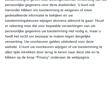
persoonlijke gegevens voor deze doeleinden. U kunt ook
hieronder klikken om toestemming te weigeren of meer
gedetailleerde informatie te bekijken en uw
bekijk de uitgebreide weersverwachting voor Dubuque
toestemmingskeuzes wijzigen alvorens akkoord te gaan.
Houd
er rekening mee dat voor bepaalde verwerkingen van uw
persoonlijke gegevens uw toestemming niet nodig is, maar u
Op basis van de langjarige klimaatstatistieken, bepaalde
heeft het recht om bezwaar te maken tegen dergelijke
weerpatronen en specifieke gebeurtenissen kan een
verwerking. Uw voorkeuren gelden uitsluitend voor deze
gemiddeld weerbeeld per maand samengesteld worden.
website. U kunt uw voorkeuren wijzigen of uw toestemming te
allen tijde intrekken door terug te keren naar deze site en te
Het weer in januari
klikken op de knop "Privacy" onderaan de webpagina.
In de maand januari ligt de gemiddelde
maximumtemperatuur in Dubuque rond de -4 graden
Celsius. De gemiddelde minimumtemperatuur komt in
januari uit op -14 graden. Het aantal uren dat de zon
zichtbaar is ligt in januari op deze bestemming rond de 5
uur per dag. Binnen de hele maand valt er gedurende
ongeveer 9 dagen neerslag. Als je kijkt naar de langjarige
gemiddeldes dan zorgt dat voor weinig neerslag in deze