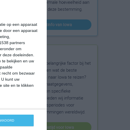
sneeuw en de normale hoeveelheid aan
zonneschijn voor deze bestemming.
klimaatinfo van Iowa
matie op een apparaat
ie door een apparaat
eting,
1538 partners
hieronder om
Beste reistijd
r deze doeleinden.
 te bekijken en uw
Het weer is een belangrijke factor bij het
epaalde
reizen. Wil je weten wat de beste
et recht om bezwaar
maanden zijn om naar Iowa te reizen?
. U kunt uw
Op basis van klimaatgegevens,
 site en te klikken
weersextremen en specifieke
weerinformatie bieden wij informatie
over de beste reisperiodes voor
duizenden bestemmingen wereldwijd.
 AKKOORD
beste reistijd voor Iowa