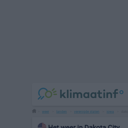
weer
landen
verenigde staten
iowa
dako
>
>
>
>
>
Het weer in Dakota City