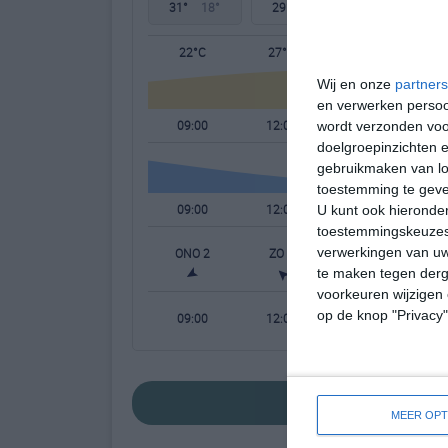
31°
18°
29°
19°
30°
19°
22°C
27°C
29°C
Wij en onze
partners
en verwerken persoon
09:00
12:00
15:00
wordt verzonden voo
doelgroepinzichten e
gebruikmaken van loc
toestemming te gev
09:00
12:00
15:00
U kunt ook hieronder
toestemmingskeuzes 
verwerkingen van uw
ONO 2
ZO 2
OZO 2
te maken tegen derge
voorkeuren wijzigen 
op de knop "Privacy
09:00
12:00
15:00
bekijk de uitgebre
MEER OPT