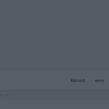
klimaat
weer
ta city