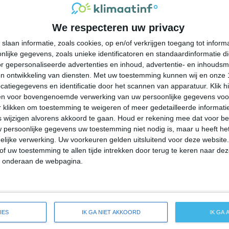
29°
19°
25°
16°
24°
14°
20°
15°
We respecteren uw privacy
29°C
24°C
22°C
20°C
19°C
slaan informatie, zoals cookies, op en/of verkrijgen toegang tot infor
lijke gegevens, zoals unieke identificatoren en standaardinformatie d
18:00
21:00
00:00
03:00
06:00
r gepersonaliseerde advertenties en inhoud, advertentie- en inhoudsm
n ontwikkeling van diensten.
Met uw toestemming kunnen wij en onze 
atiegegevens en identificatie door het scannen van apparatuur. Klik 
en voor bovengenoemde verwerking van uw persoonlijke gegevens voo
18:00
21:00
00:00
03:00
06:00
 klikken om toestemming te weigeren of meer gedetailleerde informatie
wijzigen alvorens akkoord te gaan.
Houd er rekening mee dat voor b
 persoonlijke gegevens uw toestemming niet nodig is, maar u heeft h
O 2
ONO 2
ONO 2
ONO 2
ONO 2
lijke verwerking. Uw voorkeuren gelden uitsluitend voor deze website
of uw toestemming te allen tijde intrekken door terug te keren naar deze
" onderaan de webpagina.
18:00
21:00
00:00
03:00
06:00
ide weersverwachting voor Dakota City
IES
IK GA NIET AKKOORD
IK GA