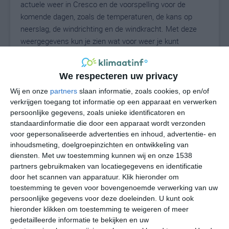
actuele weer in Cresco en de voorspelling voor de
komende dagen, zoals de temperaturen, de kans op
neerslag, de windrichting en de windkracht. Met deze
weergegevens kun je zien wat voor weer je kunt
verwachten in Cresco. Op basis van de
klimaatstatistieken beschrijven we het weer per maand
We respecteren uw privacy
in Cresco. Dit is geen langetermijnverwachting, maar
geeft het gemiddelde weerbeeld voor alle maanden van
Wij en onze
partners
slaan informatie, zoals cookies, op en/of
het jaar. Wil je de uitgebreide weersverwachting voor
verkrijgen toegang tot informatie op een apparaat en verwerken
persoonlijke gegevens, zoals unieke identificatoren en
Cresco zien? Op de pagina met extra weerinformatie
standaardinformatie die door een apparaat wordt verzonden
tonen we de kans op sneeuw, de gevoelstemperatuur,
voor gepersonaliseerde advertenties en inhoud, advertentie- en
de zichtbaarheid, de UV-kracht, de luchtdruk en meer
inhoudsmeting, doelgroepinzichten en ontwikkeling van
goede weerinfo.
diensten.
Met uw toestemming kunnen wij en onze 1538
partners gebruikmaken van locatiegegevens en identificatie
door het scannen van apparatuur. Klik hieronder om
toestemming te geven voor bovengenoemde verwerking van uw
21
N
°C
persoonlijke gegevens voor deze doeleinden. U kunt ook
hieronder klikken om toestemming te weigeren of meer
L
gedetailleerde informatie te bekijken en uw
W