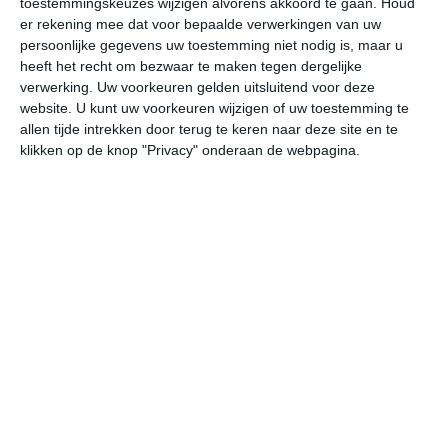
toestemmingskeuzes wijzigen alvorens akkoord te gaan.
Houd
er rekening mee dat voor bepaalde verwerkingen van uw
persoonlijke gegevens uw toestemming niet nodig is, maar u
vr
za
zo
ma
di
heeft het recht om bezwaar te maken tegen dergelijke
verwerking. Uw voorkeuren gelden uitsluitend voor deze
website. U kunt uw voorkeuren wijzigen of uw toestemming te
25°
17°
25°
14°
27°
17°
27°
18°
25°
18°
allen tijde intrekken door terug te keren naar deze site en te
klikken op de knop "Privacy" onderaan de webpagina.
24°C
23°C
20°C
18°C
16°C
14
15:00
18:00
21:00
00:00
03:00
06
15:00
18:00
21:00
00:00
03:00
06
WZW 4
ZW 3
W 2
WNW 3
NW 2
NW
15:00
18:00
21:00
00:00
03:00
06