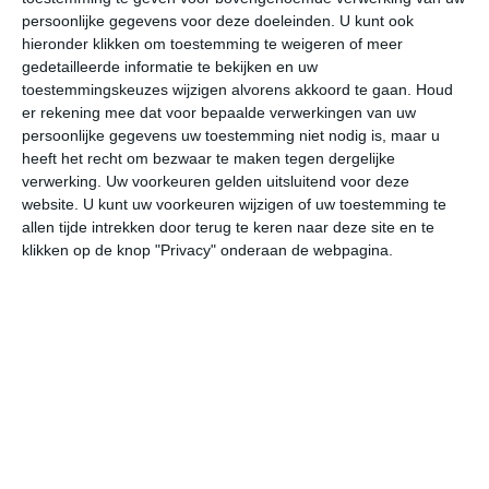
persoonlijke gegevens voor deze doeleinden. U kunt ook
hieronder klikken om toestemming te weigeren of meer
gedetailleerde informatie te bekijken en uw
bekijk de uitgebreide weersverwachting voor Burlington
toestemmingskeuzes wijzigen alvorens akkoord te gaan.
Houd
er rekening mee dat voor bepaalde verwerkingen van uw
persoonlijke gegevens uw toestemming niet nodig is, maar u
Op basis van de langjarige klimaatstatistieken, bepaalde
heeft het recht om bezwaar te maken tegen dergelijke
weerpatronen en specifieke gebeurtenissen kan een
verwerking. Uw voorkeuren gelden uitsluitend voor deze
gemiddeld weerbeeld per maand samengesteld worden.
website. U kunt uw voorkeuren wijzigen of uw toestemming te
allen tijde intrekken door terug te keren naar deze site en te
Het weer in januari
klikken op de knop "Privacy" onderaan de webpagina.
In de maand januari ligt de gemiddelde
maximumtemperatuur in Burlington rond de -1 graden
Celsius. De gemiddelde minimumtemperatuur komt in
januari uit op -12 graden. Het aantal uren dat de zon
zichtbaar is ligt in januari op deze bestemming rond de 5
uur per dag. Binnen de hele maand valt er gedurende
ongeveer 9 dagen neerslag. Als je kijkt naar de langjarige
gemiddeldes dan zorgt dat voor niet zoveel neerslag