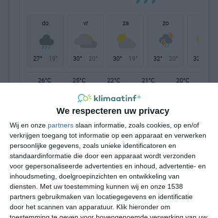
do
vr
za
zo
ma
27°
19°
30°
20°
30°
19°
32°
20°
32°
22°
26°C
25°C
22°C
21°C
20°C
21
We respecteren uw privacy
16:00
19:00
22:00
01:00
04:00
07
Wij en onze
partners
slaan informatie, zoals cookies, op en/of
verkrijgen toegang tot informatie op een apparaat en verwerken
persoonlijke gegevens, zoals unieke identificatoren en
standaardinformatie die door een apparaat wordt verzonden
16:00
19:00
22:00
01:00
04:00
07
voor gepersonaliseerde advertenties en inhoud, advertentie- en
inhoudsmeting, doelgroepinzichten en ontwikkeling van
Z 1
ZZO 1
ZZO 1
Z 1
ZZO 1
Z
diensten.
Met uw toestemming kunnen wij en onze 1538
partners gebruikmaken van locatiegegevens en identificatie
door het scannen van apparatuur. Klik hieronder om
16:00
19:00
22:00
01:00
04:00
07
toestemming te geven voor bovengenoemde verwerking van uw