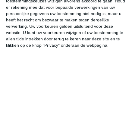
toestemmingskeuzes wijzigen alvorens akkoord te gaan.
Houd
er rekening mee dat voor bepaalde verwerkingen van uw
persoonlijke gegevens uw toestemming niet nodig is, maar u
vr
za
zo
ma
di
heeft het recht om bezwaar te maken tegen dergelijke
verwerking. Uw voorkeuren gelden uitsluitend voor deze
website. U kunt uw voorkeuren wijzigen of uw toestemming te
29°
19°
27°
17°
29°
18°
29°
20°
27°
19°
allen tijde intrekken door terug te keren naar deze site en te
klikken op de knop "Privacy" onderaan de webpagina.
21°C
27°C
28°C
26°C
22°C
21
10:00
13:00
16:00
19:00
22:00
01
10:00
13:00
16:00
19:00
22:00
01
ZZW 2
ZW 3
ZW 3
ZZW 3
WZW 2
W
10:00
13:00
16:00
19:00
22:00
01