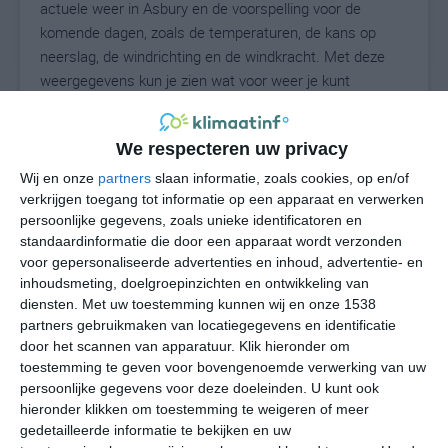
actuele weer in Asbury en de voorspelling voor de
komende dagen, zoals de temperaturen, de kans op
neerslag, de windrichting en de windkracht. Met deze
weergegevens kun je zien wat voor weer je kunt
verwachten in Asbury. Op basis van de
klimaatstatistieken beschrijven we het weer per maand
We respecteren uw privacy
in Asbury. Dit is geen langetermijnverwachting, maar
geeft het gemiddelde weerbeeld voor alle maanden van
Wij en onze
partners
slaan informatie, zoals cookies, op en/of
het jaar. Wil je de uitgebreide weersverwachting voor
verkrijgen toegang tot informatie op een apparaat en verwerken
persoonlijke gegevens, zoals unieke identificatoren en
Asbury zien? Op de pagina met extra weerinformatie
standaardinformatie die door een apparaat wordt verzonden
tonen we de kans op sneeuw, de gevoelstemperatuur,
voor gepersonaliseerde advertenties en inhoud, advertentie- en
de zichtbaarheid, de UV-kracht, de luchtdruk en meer
inhoudsmeting, doelgroepinzichten en ontwikkeling van
goede weerinfo.
diensten.
Met uw toestemming kunnen wij en onze 1538
partners gebruikmaken van locatiegegevens en identificatie
door het scannen van apparatuur. Klik hieronder om
toestemming te geven voor bovengenoemde verwerking van uw
23
N
°C
persoonlijke gegevens voor deze doeleinden. U kunt ook
hieronder klikken om toestemming te weigeren of meer
L
gedetailleerde informatie te bekijken en uw
W