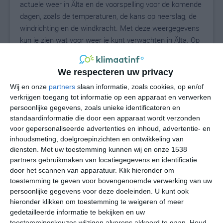
actuele weer in Älta en de voorspelling voor de komende
dagen, zoals de temperaturen, de kans op neerslag, de
windrichting en de windkracht. Met deze weergegevens
kun je zien wat voor weer je kunt verwachten in Älta. Op
basis van de klimaatstatistieken beschrijven we het
weer per maand in Älta. Dit is geen
We respecteren uw privacy
langetermijnverwachting, maar geeft het gemiddelde
weerbeeld voor alle maanden van het jaar. Wil je de
Wij en onze
partners
slaan informatie, zoals cookies, op en/of
verkrijgen toegang tot informatie op een apparaat en verwerken
uitgebreide weersverwachting voor Älta zien? Op de
persoonlijke gegevens, zoals unieke identificatoren en
pagina met extra weerinformatie tonen we de kans op
standaardinformatie die door een apparaat wordt verzonden
sneeuw, de gevoelstemperatuur, de zichtbaarheid, de
voor gepersonaliseerde advertenties en inhoud, advertentie- en
UV-kracht, de luchtdruk en meer goede weerinfo.
inhoudsmeting, doelgroepinzichten en ontwikkeling van
diensten.
Met uw toestemming kunnen wij en onze 1538
partners gebruikmaken van locatiegegevens en identificatie
door het scannen van apparatuur. Klik hieronder om
23
N
°C
toestemming te geven voor bovengenoemde verwerking van uw
persoonlijke gegevens voor deze doeleinden. U kunt ook
L
hieronder klikken om toestemming te weigeren of meer
W
gedetailleerde informatie te bekijken en uw
toestemmingskeuzes wijzigen alvorens akkoord te gaan.
Houd