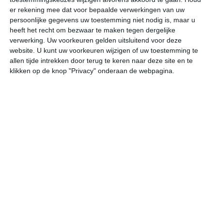
er rekening mee dat voor bepaalde verwerkingen van uw
undefined
ma
di
wo
do
persoonlijke gegevens uw toestemming niet nodig is, maar u
heeft het recht om bezwaar te maken tegen dergelijke
verwerking. Uw voorkeuren gelden uitsluitend voor deze
30°
18°
29°
18°
30°
18°
28°
18°
24°
15°
website. U kunt uw voorkeuren wijzigen of uw toestemming te
allen tijde intrekken door terug te keren naar deze site en te
18°C
19°C
21°C
25°C
28°C
28
klikken op de knop "Privacy" onderaan de webpagina.
02:00
05:00
08:00
11:00
14:00
17
02:00
05:00
08:00
11:00
14:00
17
ZZO 3
ZZO 3
ZZO 3
OZO 2
OZO 2
NO
02:00
05:00
08:00
11:00
14:00
17