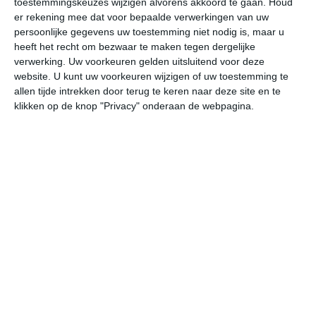
toestemmingskeuzes wijzigen alvorens akkoord te gaan.
Houd
er rekening mee dat voor bepaalde verwerkingen van uw
persoonlijke gegevens uw toestemming niet nodig is, maar u
za
zo
ma
di
wo
heeft het recht om bezwaar te maken tegen dergelijke
verwerking. Uw voorkeuren gelden uitsluitend voor deze
website. U kunt uw voorkeuren wijzigen of uw toestemming te
25°
13°
29°
18°
28°
19°
28°
19°
27°
18°
allen tijde intrekken door terug te keren naar deze site en te
klikken op de knop "Privacy" onderaan de webpagina.
18°C
22°C
25°C
24°C
20°C
19
09:00
12:00
15:00
18:00
21:00
00
09:00
12:00
15:00
18:00
21:00
00
NNW 1
ZZW 1
ZZO 1
ZZO 2
ZZO 2
ZZ
09:00
12:00
15:00
18:00
21:00
00