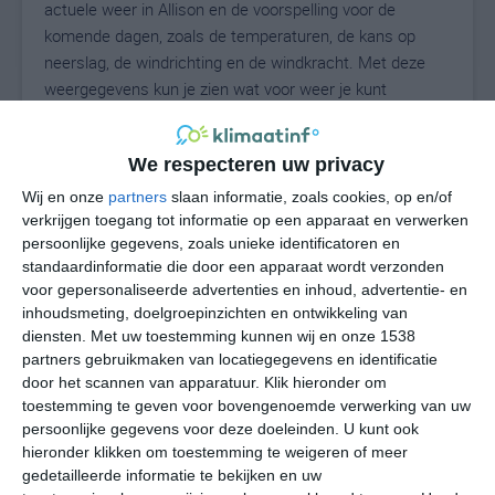
actuele weer in Allison en de voorspelling voor de
komende dagen, zoals de temperaturen, de kans op
neerslag, de windrichting en de windkracht. Met deze
weergegevens kun je zien wat voor weer je kunt
verwachten in Allison. Op basis van de
klimaatstatistieken beschrijven we het weer per maand
We respecteren uw privacy
in Allison. Dit is geen langetermijnverwachting, maar
geeft het gemiddelde weerbeeld voor alle maanden van
Wij en onze
partners
slaan informatie, zoals cookies, op en/of
het jaar. Wil je de uitgebreide weersverwachting voor
verkrijgen toegang tot informatie op een apparaat en verwerken
persoonlijke gegevens, zoals unieke identificatoren en
Allison zien? Op de pagina met extra weerinformatie
standaardinformatie die door een apparaat wordt verzonden
tonen we de kans op sneeuw, de gevoelstemperatuur,
voor gepersonaliseerde advertenties en inhoud, advertentie- en
de zichtbaarheid, de UV-kracht, de luchtdruk en meer
inhoudsmeting, doelgroepinzichten en ontwikkeling van
goede weerinfo.
diensten.
Met uw toestemming kunnen wij en onze 1538
partners gebruikmaken van locatiegegevens en identificatie
door het scannen van apparatuur. Klik hieronder om
toestemming te geven voor bovengenoemde verwerking van uw
20
N
°C
persoonlijke gegevens voor deze doeleinden. U kunt ook
hieronder klikken om toestemming te weigeren of meer
L
gedetailleerde informatie te bekijken en uw
W