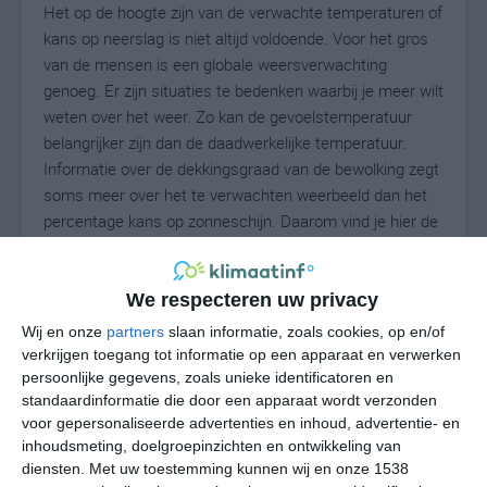
Het op de hoogte zijn van de verwachte temperaturen of
kans op neerslag is niet altijd voldoende. Voor het gros
van de mensen is een globale weersverwachting
genoeg. Er zijn situaties te bedenken waarbij je meer wilt
weten over het weer. Zo kan de gevoelstemperatuur
belangrijker zijn dan de daadwerkelijke temperatuur.
Informatie over de dekkingsgraad van de bewolking zegt
soms meer over het te verwachten weerbeeld dan het
percentage kans op zonneschijn. Daarom vind je hier de
uitgebreide weersvoorspelling voor Zeigler.
We respecteren uw privacy
26
Wij en onze
partners
slaan informatie, zoals cookies, op en/of
N
°C
verkrijgen toegang tot informatie op een apparaat en verwerken
L
persoonlijke gegevens, zoals unieke identificatoren en
standaardinformatie die door een apparaat wordt verzonden
W
voor gepersonaliseerde advertenties en inhoud, advertentie- en
inhoudsmeting, doelgroepinzichten en ontwikkeling van
vr
za
zo
ma
di
diensten.
Met uw toestemming kunnen wij en onze 1538