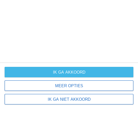
UV-index
UV 0
Zeigler ligt in:
Amerika
Noord-Amerika
Verenigde Staten van Amerika
IK GA AKKOORD
Illinois
MEER OPTIES
IK GA NIET AKKOORD
Klimaatinfo van Illinois
Het actuele weer en de weersvoorspelling voor de
komende dagen of weken zeggen niets over hoe het
weer in andere maanden kan zijn. Wil je een indicatie
hebben van hoe het weer gemiddeld is in Illinois?