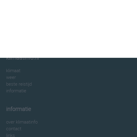
klimaatinfo.nl
klimaat
weer
beste reistijd
informatie
informatie
over klimaatinfo
contact
links