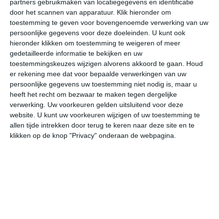
partners gebruikmaken van locatiegegevens en identificatie
door het scannen van apparatuur. Klik hieronder om
toestemming te geven voor bovengenoemde verwerking van uw
32°
21°
32°
21°
34°
21°
34°
23°
34°
24°
persoonlijke gegevens voor deze doeleinden. U kunt ook
hieronder klikken om toestemming te weigeren of meer
21°C
24°C
28°C
31°C
30°C
27
gedetailleerde informatie te bekijken en uw
toestemmingskeuzes wijzigen alvorens akkoord te gaan.
Houd
er rekening mee dat voor bepaalde verwerkingen van uw
05:00
08:00
11:00
14:00
17:00
20
persoonlijke gegevens uw toestemming niet nodig is, maar u
heeft het recht om bezwaar te maken tegen dergelijke
verwerking. Uw voorkeuren gelden uitsluitend voor deze
website. U kunt uw voorkeuren wijzigen of uw toestemming te
05:00
08:00
11:00
14:00
17:00
20
allen tijde intrekken door terug te keren naar deze site en te
klikken op de knop "Privacy" onderaan de webpagina.
OZO 1
Z 1
ZZW 2
ZZW 3
ZW 3
ZW
05:00
08:00
11:00
14:00
17:00
20