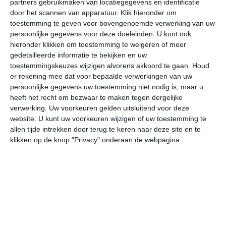
partners gebruikmaken van locatiegegevens en identificatie
door het scannen van apparatuur. Klik hieronder om
toestemming te geven voor bovengenoemde verwerking van uw
27°
19°
28°
19°
29°
17°
29°
20°
28°
19°
persoonlijke gegevens voor deze doeleinden. U kunt ook
hieronder klikken om toestemming te weigeren of meer
20°C
19°C
20°C
23°C
25°C
27
gedetailleerde informatie te bekijken en uw
toestemmingskeuzes wijzigen alvorens akkoord te gaan.
Houd
er rekening mee dat voor bepaalde verwerkingen van uw
01:00
04:00
07:00
10:00
13:00
16
persoonlijke gegevens uw toestemming niet nodig is, maar u
heeft het recht om bezwaar te maken tegen dergelijke
verwerking. Uw voorkeuren gelden uitsluitend voor deze
website. U kunt uw voorkeuren wijzigen of uw toestemming te
01:00
04:00
07:00
10:00
13:00
16
allen tijde intrekken door terug te keren naar deze site en te
klikken op de knop "Privacy" onderaan de webpagina.
Z 1
Z 1
Z 1
ZZW 1
ZZW 1
ZW
01:00
04:00
07:00
10:00
13:00
16