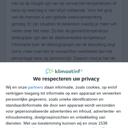
Het op de hoogte zijn van de verwachte temperaturen of
kans op neerslag is niet altijd voldoende. Voor het gros
van de mensen is een globale weersverwachting
genoeg. Er zijn situaties te bedenken waarbij je meer wilt
weten over het weer. Zo kan de gevoelstemperatuur
belangrijker zijn dan de daadwerkelijke temperatuur.
Informatie over de dekkingsgraad van de bewolking zegt
soms meer over het te verwachten weerbeeld dan het
percentage kans op zonneschijn. Daarom vind je hier de
uitgebreide weersvoorspelling voor Watseka.
We respecteren uw privacy
23
Wij en onze
partners
slaan informatie, zoals cookies, op en/of
N
°C
verkrijgen toegang tot informatie op een apparaat en verwerken
L
persoonlijke gegevens, zoals unieke identificatoren en
standaardinformatie die door een apparaat wordt verzonden
W
voor gepersonaliseerde advertenties en inhoud, advertentie- en
inhoudsmeting, doelgroepinzichten en ontwikkeling van
vr
za
zo
ma
di
diensten.
Met uw toestemming kunnen wij en onze 1538