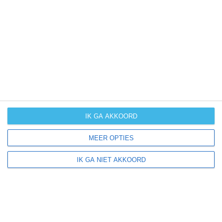
UV-index
UV 0
Watseka ligt in:
Amerika
Noord-Amerika
Verenigde Staten van Amerika
IK GA AKKOORD
Illinois
MEER OPTIES
IK GA NIET AKKOORD
Klimaatinfo van Illinois
Het actuele weer en de weersvoorspelling voor de
komende dagen of weken zeggen niets over hoe het
weer in andere maanden kan zijn. Wil je een indicatie
hebben van hoe het weer gemiddeld is in Illinois?