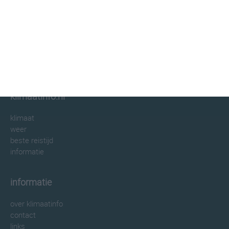
klimaatinfo.nl
klimaat
weer
beste reistijd
informatie
informatie
over klimaatinfo
contact
links