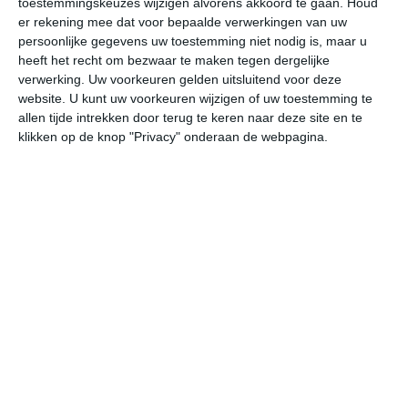
toestemmingskeuzes wijzigen alvorens akkoord te gaan.
Houd
er rekening mee dat voor bepaalde verwerkingen van uw
persoonlijke gegevens uw toestemming niet nodig is, maar u
undefined
ma
di
wo
do
heeft het recht om bezwaar te maken tegen dergelijke
verwerking. Uw voorkeuren gelden uitsluitend voor deze
website. U kunt uw voorkeuren wijzigen of uw toestemming te
27°
15°
26°
19°
26°
19°
26°
18°
24°
16°
allen tijde intrekken door terug te keren naar deze site en te
klikken op de knop "Privacy" onderaan de webpagina.
23°C
25°C
25°C
25°C
22°C
21
09:00
12:00
15:00
18:00
21:00
00
09:00
12:00
15:00
18:00
21:00
00
Z 2
ZZW 2
Z 3
ZZW 2
WZW 2
ZZ
09:00
12:00
15:00
18:00
21:00
00