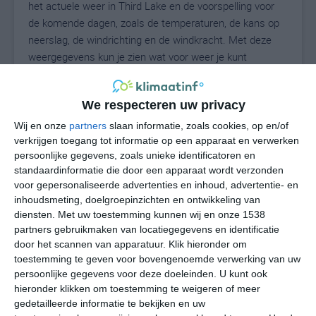
het actuele weer in Third Lake en de voorspelling voor
de komende dagen, zoals de temperaturen, de kans op
neerslag, de windrichting en de windkracht. Met deze
weergegevens kun je zien wat voor weer je kunt
verwachten in Third Lake. Op basis van de
klimaatstatistieken beschrijven we het weer per maand
We respecteren uw privacy
in Third Lake. Dit is geen langetermijnverwachting, maar
geeft het gemiddelde weerbeeld voor alle maanden van
Wij en onze
partners
slaan informatie, zoals cookies, op en/of
het jaar. Wil je de uitgebreide weersverwachting voor
verkrijgen toegang tot informatie op een apparaat en verwerken
persoonlijke gegevens, zoals unieke identificatoren en
Third Lake zien? Op de pagina met extra weerinformatie
standaardinformatie die door een apparaat wordt verzonden
tonen we de kans op sneeuw, de gevoelstemperatuur,
voor gepersonaliseerde advertenties en inhoud, advertentie- en
de zichtbaarheid, de UV-kracht, de luchtdruk en meer
inhoudsmeting, doelgroepinzichten en ontwikkeling van
goede weerinfo.
diensten.
Met uw toestemming kunnen wij en onze 1538
partners gebruikmaken van locatiegegevens en identificatie
door het scannen van apparatuur. Klik hieronder om
toestemming te geven voor bovengenoemde verwerking van uw
21
N
°C
persoonlijke gegevens voor deze doeleinden. U kunt ook
hieronder klikken om toestemming te weigeren of meer
L
gedetailleerde informatie te bekijken en uw
W