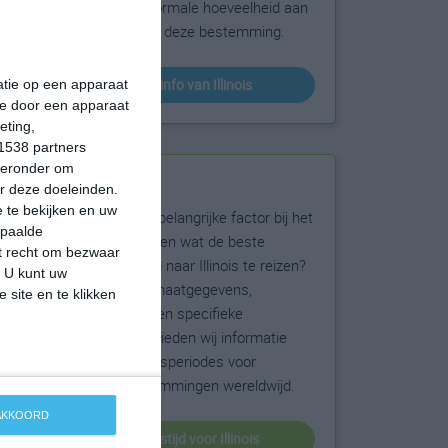
sneeuw en de normale hoeveelheid aan
zonneschijn voor deze bestemming.
klimaatinfo van Illinois
matie op een apparaat
ie door een apparaat
eting,
1538 partners
hieronder om
Beste reistijd
r deze doeleinden.
 te bekijken en uw
Het weer is een belangrijke factor bij het
epaalde
reizen. Wil je weten wat de beste
et recht om bezwaar
maanden zijn om naar Illinois te reizen?
. U kunt uw
Op basis van klimaatgegevens,
 site en te klikken
weersextremen en specifieke
weerinformatie bieden wij informatie
over de beste reisperiodes voor
duizenden bestemmingen wereldwijd.
 AKKOORD
beste reistijd voor Illinois