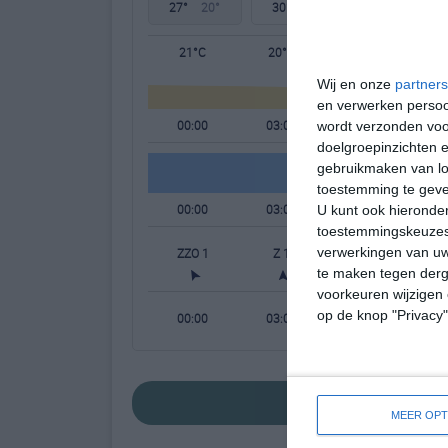
27°
20°
30°
19°
30°
20°
21°C
20°C
19°C
Wij en onze
partners
en verwerken persoon
00:00
03:00
06:00
wordt verzonden voo
doelgroepinzichten e
gebruikmaken van loc
toestemming te gev
00:00
03:00
06:00
U kunt ook hieronder
toestemmingskeuzes 
verwerkingen van uw
ZZO 1
Z 1
ZZO 1
te maken tegen derge
voorkeuren wijzigen 
op de knop "Privacy
00:00
03:00
06:00
bekijk de uitgebre
MEER OPT