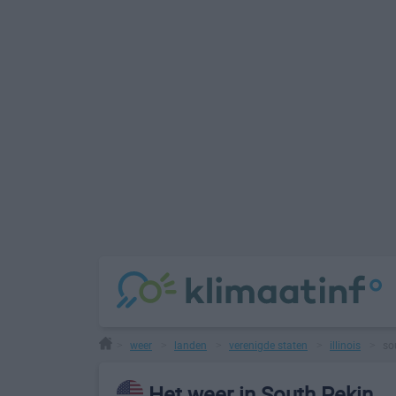
weer
landen
verenigde staten
illinois
so
>
>
>
>
>
Het weer in South Pekin