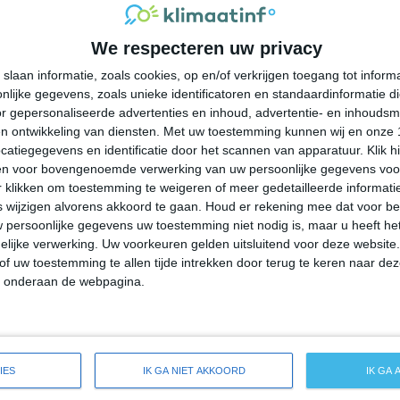
32°
19°
32°
21°
31°
21°
29°
20°
We respecteren uw privacy
23°C
26°C
29°C
29°C
24°C
slaan informatie, zoals cookies, op en/of verkrijgen toegang tot infor
lijke gegevens, zoals unieke identificatoren en standaardinformatie d
09:00
12:00
15:00
18:00
21:00
r gepersonaliseerde advertenties en inhoud, advertentie- en inhoudsm
n ontwikkeling van diensten.
Met uw toestemming kunnen wij en onze 
atiegegevens en identificatie door het scannen van apparatuur. Klik 
en voor bovengenoemde verwerking van uw persoonlijke gegevens voo
09:00
12:00
15:00
18:00
21:00
 klikken om toestemming te weigeren of meer gedetailleerde informatie
wijzigen alvorens akkoord te gaan.
Houd er rekening mee dat voor b
 persoonlijke gegevens uw toestemming niet nodig is, maar u heeft h
Z 1
ZZW 1
ZW 2
ZW 2
ZZW 1
lijke verwerking. Uw voorkeuren gelden uitsluitend voor deze website
of uw toestemming te allen tijde intrekken door terug te keren naar deze
" onderaan de webpagina.
09:00
12:00
15:00
18:00
21:00
ide weersverwachting voor South Pekin
IES
IK GA NIET AKKOORD
IK GA