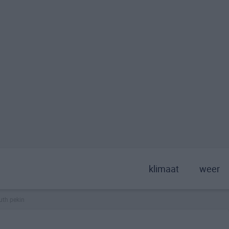
klimaat
weer
uth pekin