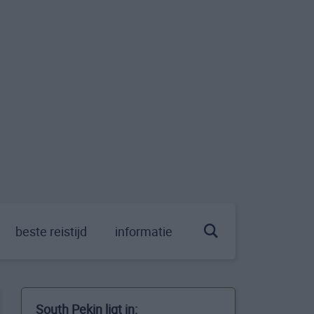
beste reistijd
informatie
South Pekin ligt in: