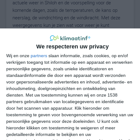
actuele weer in Shiloh en de voorspelling voor de
komende dagen, zoals de temperaturen, de kans op
neerslag, de windrichting en de windkracht. Met deze
weergegevens kun je zien wat voor weer je kunt
verwachten in Shiloh. Op basis van de
klimaatstatistieken beschrijven we het weer per maand
We respecteren uw privacy
in Shiloh. Dit is geen langetermijnverwachting, maar
geeft het gemiddelde weerbeeld voor alle maanden van
Wij en onze
partners
slaan informatie, zoals cookies, op en/of
het jaar. Wil je de uitgebreide weersverwachting voor
verkrijgen toegang tot informatie op een apparaat en verwerken
persoonlijke gegevens, zoals unieke identificatoren en
Shiloh zien? Op de pagina met extra weerinformatie
standaardinformatie die door een apparaat wordt verzonden
tonen we de kans op sneeuw, de gevoelstemperatuur,
voor gepersonaliseerde advertenties en inhoud, advertentie- en
de zichtbaarheid, de UV-kracht, de luchtdruk en meer
inhoudsmeting, doelgroepinzichten en ontwikkeling van
goede weerinfo.
diensten.
Met uw toestemming kunnen wij en onze 1538
partners gebruikmaken van locatiegegevens en identificatie
door het scannen van apparatuur. Klik hieronder om
toestemming te geven voor bovengenoemde verwerking van uw
24
N
°C
persoonlijke gegevens voor deze doeleinden. U kunt ook
hieronder klikken om toestemming te weigeren of meer
L
gedetailleerde informatie te bekijken en uw
W