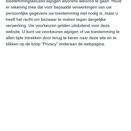
toestemmingskeuzes wijzigen alvorens akkoord te gaan.
Houd
er rekening mee dat voor bepaalde verwerkingen van uw
persoonlijke gegevens uw toestemming niet nodig is, maar u
undefined
ma
di
wo
do
heeft het recht om bezwaar te maken tegen dergelijke
verwerking. Uw voorkeuren gelden uitsluitend voor deze
website. U kunt uw voorkeuren wijzigen of uw toestemming te
31°
20°
32°
22°
32°
23°
30°
22°
27°
20°
allen tijde intrekken door terug te keren naar deze site en te
klikken op de knop "Privacy" onderaan de webpagina.
21°C
21°C
25°C
29°C
31°C
30
03:00
06:00
09:00
12:00
15:00
18
03:00
06:00
09:00
12:00
15:00
18
Z 1
Z 1
ZZW 2
ZZW 3
Z 3
Z
03:00
06:00
09:00
12:00
15:00
18