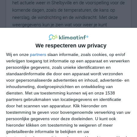
het actuele weer in Shelbyville en de voorspelling voor de
komende dagen, zoals de temperaturen, de kans op
neerslag, de windrichting en de windkracht. Met deze
weergegevens kun je zien wat voor weer je kunt
verwachten in Shelbyville. Op basis van de
klimaatstatistieken beschrijven we het weer per maand
We respecteren uw privacy
in Shelbyville. Dit is geen langetermijnverwachting, maar
geeft het gemiddelde weerbeeld voor alle maanden van
Wij en onze
partners
slaan informatie, zoals cookies, op en/of
het jaar. Wil je de uitgebreide weersverwachting voor
verkrijgen toegang tot informatie op een apparaat en verwerken
persoonlijke gegevens, zoals unieke identificatoren en
Shelbyville zien? Op de pagina met extra weerinformatie
standaardinformatie die door een apparaat wordt verzonden
tonen we de kans op sneeuw, de gevoelstemperatuur,
voor gepersonaliseerde advertenties en inhoud, advertentie- en
de zichtbaarheid, de UV-kracht, de luchtdruk en meer
inhoudsmeting, doelgroepinzichten en ontwikkeling van
goede weerinfo.
diensten.
Met uw toestemming kunnen wij en onze 1538
partners gebruikmaken van locatiegegevens en identificatie
door het scannen van apparatuur. Klik hieronder om
toestemming te geven voor bovengenoemde verwerking van uw
26
N
°C
persoonlijke gegevens voor deze doeleinden. U kunt ook
hieronder klikken om toestemming te weigeren of meer
L
gedetailleerde informatie te bekijken en uw
W