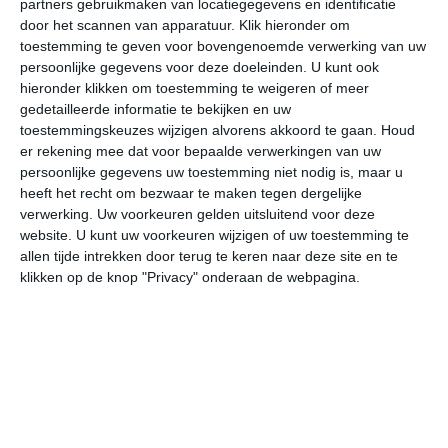
partners gebruikmaken van locatiegegevens en identificatie
door het scannen van apparatuur. Klik hieronder om
toestemming te geven voor bovengenoemde verwerking van uw
26°
18°
29°
19°
28°
19°
28°
17°
30°
20°
persoonlijke gegevens voor deze doeleinden. U kunt ook
hieronder klikken om toestemming te weigeren of meer
24°C
25°C
25°C
21°C
20°C
20
gedetailleerde informatie te bekijken en uw
toestemmingskeuzes wijzigen alvorens akkoord te gaan.
Houd
er rekening mee dat voor bepaalde verwerkingen van uw
13:00
16:00
19:00
22:00
01:00
04
persoonlijke gegevens uw toestemming niet nodig is, maar u
heeft het recht om bezwaar te maken tegen dergelijke
verwerking. Uw voorkeuren gelden uitsluitend voor deze
website. U kunt uw voorkeuren wijzigen of uw toestemming te
13:00
16:00
19:00
22:00
01:00
04
allen tijde intrekken door terug te keren naar deze site en te
klikken op de knop "Privacy" onderaan de webpagina.
Z 2
Z 2
Z 2
ZZO 1
Z 1
Z
13:00
16:00
19:00
22:00
01:00
04