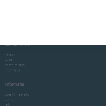
klimaatinfo.nl
klimaat
weer
beste reistijd
informatie
informatie
over klimaatinfo
contact
links