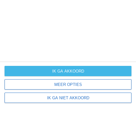
UV-index
UV 6
Sandwich ligt in:
Amerika
Noord-Amerika
Verenigde Staten van Amerika
IK GA AKKOORD
Illinois
MEER OPTIES
IK GA NIET AKKOORD
Klimaatinfo van Illinois
Het actuele weer en de weersvoorspelling voor de
komende dagen of weken zeggen niets over hoe het
weer in andere maanden kan zijn. Wil je een indicatie
hebben van hoe het weer gemiddeld is in Illinois?