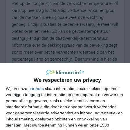
Het op de hoogte zijn van de verwachte temperaturen of
kans op neerslag is niet altijd voldoende. Voor het gros
van de mensen is een globale weersverwachting
genoeg. Er zijn situaties te bedenken waarbij je meer wilt
weten over het weer. Zo kan de gevoelstemperatuur
belangrijker zijn dan de daadwerkelijke temperatuur.
Informatie over de dekkingsgraad van de bewolking zegt
soms meer over het te verwachten weerbeeld dan het
percentage kans op zonneschijn. Daarom vind je hier de
uitgebreide weersvoorspelling voor Sandwich.
We respecteren uw privacy
22
Wij en onze
partners
slaan informatie, zoals cookies, op en/of
N
°C
verkrijgen toegang tot informatie op een apparaat en verwerken
L
persoonlijke gegevens, zoals unieke identificatoren en
standaardinformatie die door een apparaat wordt verzonden
W
voor gepersonaliseerde advertenties en inhoud, advertentie- en
inhoudsmeting, doelgroepinzichten en ontwikkeling van
do
vr
za
zo
ma
diensten.
Met uw toestemming kunnen wij en onze 1538