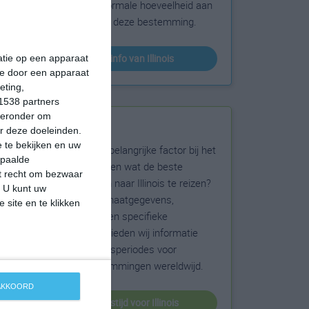
sneeuw en de normale hoeveelheid aan
zonneschijn voor deze bestemming.
klimaatinfo van Illinois
matie op een apparaat
ie door een apparaat
eting,
1538 partners
hieronder om
Beste reistijd
r deze doeleinden.
 te bekijken en uw
Het weer is een belangrijke factor bij het
epaalde
reizen. Wil je weten wat de beste
et recht om bezwaar
maanden zijn om naar Illinois te reizen?
. U kunt uw
Op basis van klimaatgegevens,
 site en te klikken
weersextremen en specifieke
weerinformatie bieden wij informatie
over de beste reisperiodes voor
duizenden bestemmingen wereldwijd.
 AKKOORD
beste reistijd voor Illinois