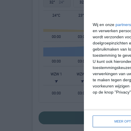
32°
24°
32°
21°
33°
21°
24°C
23°C
22°C
Wij en onze
partners
en verwerken persoon
00:00
03:00
06:00
wordt verzonden voo
doelgroepinzichten e
gebruikmaken van loc
toestemming te gev
00:00
03:00
06:00
U kunt ook hieronder
toestemmingskeuzes 
verwerkingen van uw
WZW 1
WZW 1
WNW 1
W
te maken tegen derge
voorkeuren wijzigen 
op de knop "Privacy
00:00
03:00
06:00
bekijk de uitgeb
MEER OPT