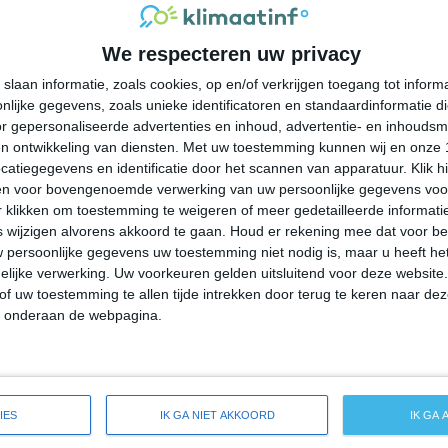
34°
24°
34°
24°
32°
23°
31°
21°
We respecteren uw privacy
26°C
30°C
31°C
31°C
26°C
slaan informatie, zoals cookies, op en/of verkrijgen toegang tot infor
lijke gegevens, zoals unieke identificatoren en standaardinformatie d
09:00
12:00
15:00
18:00
21:00
r gepersonaliseerde advertenties en inhoud, advertentie- en inhoudsm
n ontwikkeling van diensten.
Met uw toestemming kunnen wij en onze 
atiegegevens en identificatie door het scannen van apparatuur. Klik 
en voor bovengenoemde verwerking van uw persoonlijke gegevens voo
09:00
12:00
15:00
18:00
21:00
 klikken om toestemming te weigeren of meer gedetailleerde informatie
wijzigen alvorens akkoord te gaan.
Houd er rekening mee dat voor b
 persoonlijke gegevens uw toestemming niet nodig is, maar u heeft h
NW 1
WNW 1
Z 2
ONO 2
O 1
lijke verwerking. Uw voorkeuren gelden uitsluitend voor deze website
of uw toestemming te allen tijde intrekken door terug te keren naar deze
" onderaan de webpagina.
09:00
12:00
15:00
18:00
21:00
reide weersverwachting voor Roxana
IES
IK GA NIET AKKOORD
IK GA