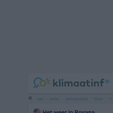
weer
landen
verenigde staten
illinois
ro
>
>
>
>
>
Het weer in Roxana