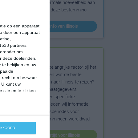
sneeuw en de normale hoeveelheid aan
zonneschijn voor deze bestemming.
klimaatinfo van Illinois
matie op een apparaat
ie door een apparaat
eting,
1538 partners
hieronder om
Beste reistijd
r deze doeleinden.
 te bekijken en uw
Het weer is een belangrijke factor bij het
epaalde
reizen. Wil je weten wat de beste
et recht om bezwaar
maanden zijn om naar Illinois te reizen?
. U kunt uw
Op basis van klimaatgegevens,
 site en te klikken
weersextremen en specifieke
weerinformatie bieden wij informatie
over de beste reisperiodes voor
duizenden bestemmingen wereldwijd.
 AKKOORD
beste reistijd voor Illinois