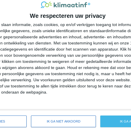
29°
21°
27°
20°
26°
19°
25°
20°
We respecteren uw privacy
22°C
21°C
24°C
26°C
27°C
slaan informatie, zoals cookies, op en/of verkrijgen toegang tot infor
lijke gegevens, zoals unieke identificatoren en standaardinformatie d
04:00
07:00
10:00
13:00
16:00
r gepersonaliseerde advertenties en inhoud, advertentie- en inhoudsm
n ontwikkeling van diensten.
Met uw toestemming kunnen wij en onze 
atiegegevens en identificatie door het scannen van apparatuur. Klik 
en voor bovengenoemde verwerking van uw persoonlijke gegevens voo
04:00
07:00
10:00
13:00
16:00
 klikken om toestemming te weigeren of meer gedetailleerde informatie
wijzigen alvorens akkoord te gaan.
Houd er rekening mee dat voor b
 persoonlijke gegevens uw toestemming niet nodig is, maar u heeft h
ZW 2
WNW 2
NW 2
NW 2
WNW 2
lijke verwerking. Uw voorkeuren gelden uitsluitend voor deze website
of uw toestemming te allen tijde intrekken door terug te keren naar deze
" onderaan de webpagina.
04:00
07:00
10:00
13:00
16:00
ide weersverwachting voor Romeoville
IES
IK GA NIET AKKOORD
IK GA