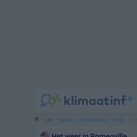
weer
landen
verenigde staten
illinois
ro
>
>
>
>
>
Het weer in Romeoville