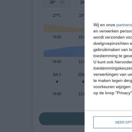
28°
19°
28°
19°
28°
17°
27°C
23°C
22°C
Wij en onze
partners
en verwerken persoon
19:00
22:00
01:00
wordt verzonden voo
doelgroepinzichten e
gebruikmaken van loc
toestemming te gev
19:00
22:00
01:00
U kunt ook hieronder
toestemmingskeuzes 
verwerkingen van uw
ZW 2
ZZW 2
WZW 2
W
te maken tegen derge
voorkeuren wijzigen 
op de knop "Privacy
19:00
22:00
01:00
bekijk de uitgebre
MEER OPT