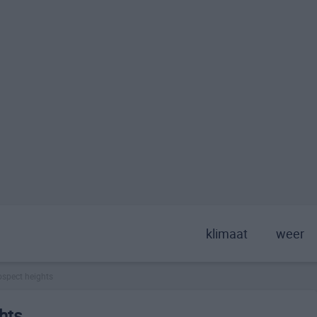
klimaat
weer
ospect heights
hts