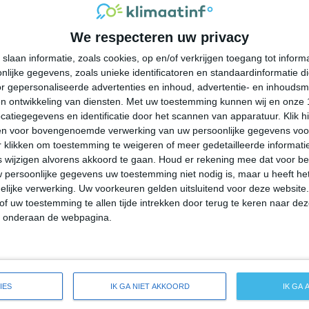
27°
20°
26°
19°
24°
18°
24°
15°
We respecteren uw privacy
27°C
27°C
23°C
20°C
19°C
slaan informatie, zoals cookies, op en/of verkrijgen toegang tot infor
lijke gegevens, zoals unieke identificatoren en standaardinformatie d
15:00
18:00
21:00
00:00
03:00
r gepersonaliseerde advertenties en inhoud, advertentie- en inhoudsm
n ontwikkeling van diensten.
Met uw toestemming kunnen wij en onze 
atiegegevens en identificatie door het scannen van apparatuur. Klik 
en voor bovengenoemde verwerking van uw persoonlijke gegevens voo
15:00
18:00
21:00
00:00
03:00
 klikken om toestemming te weigeren of meer gedetailleerde informatie
wijzigen alvorens akkoord te gaan.
Houd er rekening mee dat voor b
 persoonlijke gegevens uw toestemming niet nodig is, maar u heeft h
NW 2
WNW 2
ZW 1
ZZW 1
ZZW 1
lijke verwerking. Uw voorkeuren gelden uitsluitend voor deze website
of uw toestemming te allen tijde intrekken door terug te keren naar deze
" onderaan de webpagina.
15:00
18:00
21:00
00:00
03:00
 weersverwachting voor Prospect Heights
IES
IK GA NIET AKKOORD
IK GA