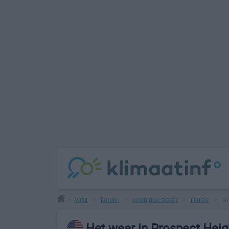
weer
landen
verenigde staten
illinois
pr
>
>
>
>
>
Het weer in Prospect Heig