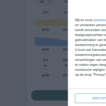
28°
20°
29°
17°
29°
21°
20°C
23°C
26°C
Wij en onze
partners
en verwerken persoon
06:00
09:00
12:00
wordt verzonden voo
doelgroepinzichten e
gebruikmaken van loc
toestemming te gev
06:00
09:00
12:00
U kunt ook hieronder
toestemmingskeuzes 
verwerkingen van uw
W 2
NW 2
NW 2
te maken tegen derge
voorkeuren wijzigen 
op de knop "Privacy
06:00
09:00
12:00
bekijk de uitgebreide
MEER OPT