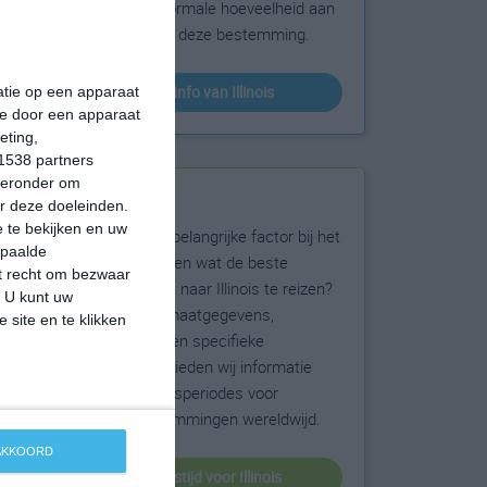
sneeuw en de normale hoeveelheid aan
zonneschijn voor deze bestemming.
klimaatinfo van Illinois
matie op een apparaat
ie door een apparaat
eting,
1538 partners
hieronder om
Beste reistijd
r deze doeleinden.
 te bekijken en uw
Het weer is een belangrijke factor bij het
epaalde
reizen. Wil je weten wat de beste
et recht om bezwaar
maanden zijn om naar Illinois te reizen?
. U kunt uw
Op basis van klimaatgegevens,
 site en te klikken
weersextremen en specifieke
weerinformatie bieden wij informatie
over de beste reisperiodes voor
duizenden bestemmingen wereldwijd.
 AKKOORD
beste reistijd voor Illinois