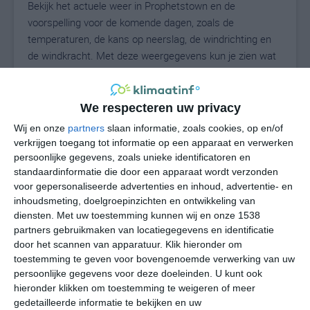
Bekijk het actuele weer in Prophetstown en de
voorspelling voor de komende dagen, zoals de
temperaturen, de kans op neerslag, de windrichting en
de windkracht. Met deze weergegevens kun je zien wat
voor weer je kunt verwachten in Prophetstown. Op basis
van de klimaatstatistieken beschrijven we het weer per
maand in Prophetstown. Dit is geen
We respecteren uw privacy
langetermijnverwachting, maar geeft het gemiddelde
Wij en onze
partners
slaan informatie, zoals cookies, op en/of
weerbeeld voor alle maanden van het jaar. Wil je de
verkrijgen toegang tot informatie op een apparaat en verwerken
uitgebreide weersverwachting voor Prophetstown zien?
persoonlijke gegevens, zoals unieke identificatoren en
Op de pagina met extra weerinformatie tonen we de
standaardinformatie die door een apparaat wordt verzonden
voor gepersonaliseerde advertenties en inhoud, advertentie- en
kans op sneeuw, de gevoelstemperatuur, de
inhoudsmeting, doelgroepinzichten en ontwikkeling van
zichtbaarheid, de UV-kracht, de luchtdruk en meer goede
diensten.
Met uw toestemming kunnen wij en onze 1538
weerinfo.
partners gebruikmaken van locatiegegevens en identificatie
door het scannen van apparatuur. Klik hieronder om
toestemming te geven voor bovengenoemde verwerking van uw
persoonlijke gegevens voor deze doeleinden. U kunt ook
23
N
°C
hieronder klikken om toestemming te weigeren of meer
L
gedetailleerde informatie te bekijken en uw