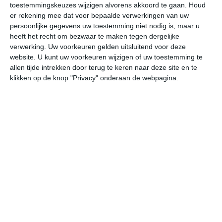
toestemmingskeuzes wijzigen alvorens akkoord te gaan.
Houd
W
er rekening mee dat voor bepaalde verwerkingen van uw
persoonlijke gegevens uw toestemming niet nodig is, maar u
undefined
ma
di
wo
do
heeft het recht om bezwaar te maken tegen dergelijke
verwerking. Uw voorkeuren gelden uitsluitend voor deze
website. U kunt uw voorkeuren wijzigen of uw toestemming te
allen tijde intrekken door terug te keren naar deze site en te
31°
17°
30°
20°
30°
21°
28°
20°
25°
18°
klikken op de knop "Privacy" onderaan de webpagina.
18°C
23°C
27°C
29°C
29°C
24
06:00
09:00
12:00
15:00
18:00
21
06:00
09:00
12:00
15:00
18:00
21
ZO 2
Z 2
ZZW 3
ZO 4
ZZO 3
ZZ