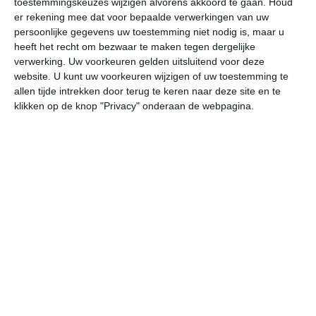
toestemmingskeuzes wijzigen alvorens akkoord te gaan.
Houd
er rekening mee dat voor bepaalde verwerkingen van uw
persoonlijke gegevens uw toestemming niet nodig is, maar u
do
vr
za
zo
ma
heeft het recht om bezwaar te maken tegen dergelijke
verwerking. Uw voorkeuren gelden uitsluitend voor deze
website. U kunt uw voorkeuren wijzigen of uw toestemming te
27°
20°
30°
20°
30°
21°
31°
21°
33°
22°
allen tijde intrekken door terug te keren naar deze site en te
klikken op de knop "Privacy" onderaan de webpagina.
25°C
26°C
25°C
22°C
21°C
21
13:00
16:00
19:00
22:00
01:00
04
13:00
16:00
19:00
22:00
01:00
04
ZZW 2
Z 2
ZZO 2
ZZO 2
ZZO 2
Z
13:00
16:00
19:00
22:00
01:00
04