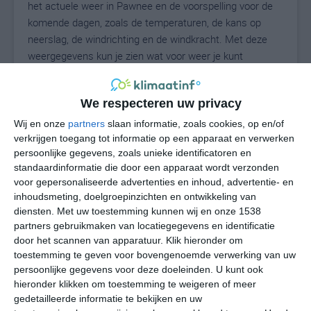
het actuele weer in Pawnee en de voorspelling voor de
komende dagen, zoals de temperaturen, de kans op
neerslag, de windrichting en de windkracht. Met deze
weergegevens kun je zien wat voor weer je kunt
verwachten in Pawnee. Op basis van de
klimaatstatistieken beschrijven we het weer per maand
We respecteren uw privacy
in Pawnee. Dit is geen langetermijnverwachting, maar
geeft het gemiddelde weerbeeld voor alle maanden van
Wij en onze
partners
slaan informatie, zoals cookies, op en/of
het jaar. Wil je de uitgebreide weersverwachting voor
verkrijgen toegang tot informatie op een apparaat en verwerken
persoonlijke gegevens, zoals unieke identificatoren en
Pawnee zien? Op de pagina met extra weerinformatie
standaardinformatie die door een apparaat wordt verzonden
tonen we de kans op sneeuw, de gevoelstemperatuur,
voor gepersonaliseerde advertenties en inhoud, advertentie- en
de zichtbaarheid, de UV-kracht, de luchtdruk en meer
inhoudsmeting, doelgroepinzichten en ontwikkeling van
goede weerinfo.
diensten.
Met uw toestemming kunnen wij en onze 1538
partners gebruikmaken van locatiegegevens en identificatie
door het scannen van apparatuur. Klik hieronder om
toestemming te geven voor bovengenoemde verwerking van uw
23
N
°C
persoonlijke gegevens voor deze doeleinden. U kunt ook
hieronder klikken om toestemming te weigeren of meer
L
gedetailleerde informatie te bekijken en uw
W