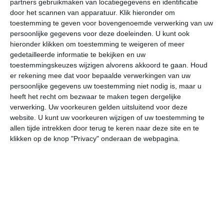
partners gebruikmaken van locatiegegevens en identificatie
door het scannen van apparatuur. Klik hieronder om
toestemming te geven voor bovengenoemde verwerking van uw
31°
21°
34°
21°
34°
23°
35°
24°
33°
24°
persoonlijke gegevens voor deze doeleinden. U kunt ook
hieronder klikken om toestemming te weigeren of meer
31°C
31°C
26°C
24°C
23°C
22
gedetailleerde informatie te bekijken en uw
toestemmingskeuzes wijzigen alvorens akkoord te gaan.
Houd
er rekening mee dat voor bepaalde verwerkingen van uw
15:00
18:00
21:00
00:00
03:00
06
persoonlijke gegevens uw toestemming niet nodig is, maar u
heeft het recht om bezwaar te maken tegen dergelijke
verwerking. Uw voorkeuren gelden uitsluitend voor deze
website. U kunt uw voorkeuren wijzigen of uw toestemming te
15:00
18:00
21:00
00:00
03:00
06
allen tijde intrekken door terug te keren naar deze site en te
klikken op de knop "Privacy" onderaan de webpagina.
ZZW 0
ZZW 1
ZO 1
Z 1
Z 1
Z
15:00
18:00
21:00
00:00
03:00
06