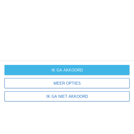
UV-index
UV 9
Freeburg ligt in:
Amerika
Noord-Amerika
Verenigde Staten van Amerika
IK GA AKKOORD
Illinois
MEER OPTIES
IK GA NIET AKKOORD
Klimaatinfo van Illinois
Het actuele weer en de weersvoorspelling voor de
komende dagen of weken zeggen niets over hoe het
weer in andere maanden kan zijn. Wil je een indicatie
hebben van hoe het weer gemiddeld is in Illinois?