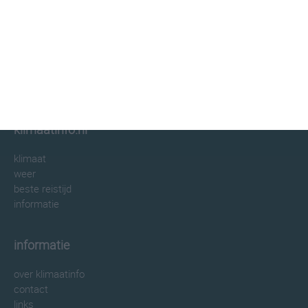
klimaatinfo.nl
klimaat
weer
beste reistijd
informatie
informatie
over klimaatinfo
contact
links