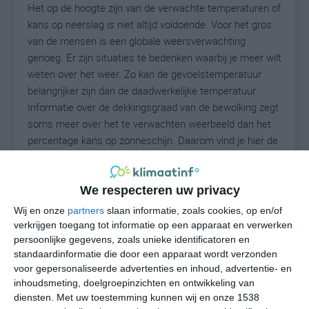
Het op de hoogte zijn van de verwachte temperaturen of
kans op neerslag is niet altijd voldoende. Voor het gros
van de mensen is een globale weersverwachting
genoeg. Er zijn situaties te bedenken waarbij je meer wilt
weten over het weer. Zo kan de gevoelstemperatuur
belangrijker zijn dan de daadwerkelijke temperatuur.
Informatie over de dekkingsgraad van de bewolking zegt
soms meer over het te verwachten weerbeeld dan het
percentage kans op zonneschijn. Daarom vind je hier de
uitgebreide weersvoorspelling voor Freeburg.
We respecteren uw privacy
26
Wij en onze
partners
slaan informatie, zoals cookies, op en/of
N
°C
verkrijgen toegang tot informatie op een apparaat en verwerken
L
persoonlijke gegevens, zoals unieke identificatoren en
standaardinformatie die door een apparaat wordt verzonden
W
voor gepersonaliseerde advertenties en inhoud, advertentie- en
inhoudsmeting, doelgroepinzichten en ontwikkeling van
za
zo
ma
di
wo
diensten.
Met uw toestemming kunnen wij en onze 1538