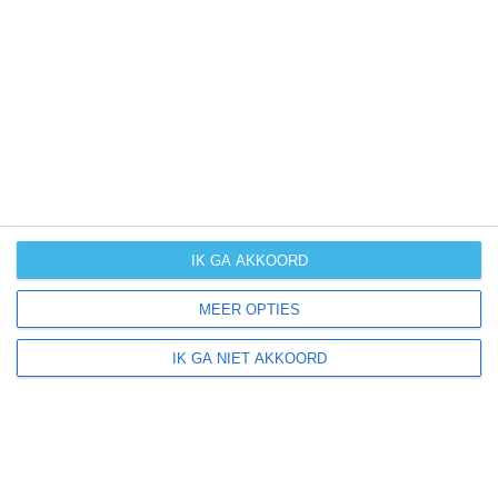
UV-index
UV 2
Elburn ligt in:
Amerika
Noord-Amerika
Verenigde Staten van Amerika
IK GA AKKOORD
Illinois
MEER OPTIES
IK GA NIET AKKOORD
Klimaatinfo van Illinois
Het actuele weer en de weersvoorspelling voor de
komende dagen of weken zeggen niets over hoe het
weer in andere maanden kan zijn. Wil je een indicatie
hebben van hoe het weer gemiddeld is in Illinois?