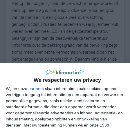
Het op de hoogte zijn van de verwachte temperaturen of
kans op neerslag is niet altijd voldoende. Voor het gros
van de mensen is een globale weersverwachting
genoeg. Er zijn situaties te bedenken waarbij je meer wilt
weten over het weer. Zo kan de gevoelstemperatuur
belangrijker zijn dan de daadwerkelijke temperatuur.
Informatie over de dekkingsgraad van de bewolking zegt
soms meer over het te verwachten weerbeeld dan het
percentage kans op zonneschijn. Daarom vind je hier de
uitgebreide weersvoorspelling voor Elburn.
We respecteren uw privacy
23
Wij en onze
partners
slaan informatie, zoals cookies, op en/of
N
°C
verkrijgen toegang tot informatie op een apparaat en verwerken
L
persoonlijke gegevens, zoals unieke identificatoren en
standaardinformatie die door een apparaat wordt verzonden
W
voor gepersonaliseerde advertenties en inhoud, advertentie- en
inhoudsmeting, doelgroepinzichten en ontwikkeling van
za
zo
ma
di
wo
diensten.
Met uw toestemming kunnen wij en onze 1538