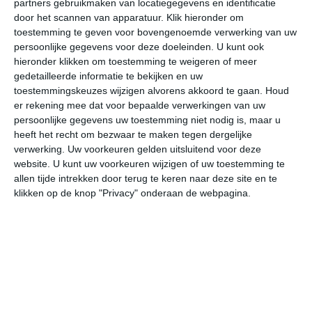
partners gebruikmaken van locatiegegevens en identificatie
door het scannen van apparatuur. Klik hieronder om
toestemming te geven voor bovengenoemde verwerking van uw
27°
18°
28°
16°
28°
20°
28°
20°
27°
19°
persoonlijke gegevens voor deze doeleinden. U kunt ook
hieronder klikken om toestemming te weigeren of meer
25°C
20°C
18°C
17°C
18°C
23
gedetailleerde informatie te bekijken en uw
toestemmingskeuzes wijzigen alvorens akkoord te gaan.
Houd
er rekening mee dat voor bepaalde verwerkingen van uw
19:00
22:00
01:00
04:00
07:00
10
persoonlijke gegevens uw toestemming niet nodig is, maar u
heeft het recht om bezwaar te maken tegen dergelijke
verwerking. Uw voorkeuren gelden uitsluitend voor deze
website. U kunt uw voorkeuren wijzigen of uw toestemming te
19:00
22:00
01:00
04:00
07:00
10
allen tijde intrekken door terug te keren naar deze site en te
klikken op de knop "Privacy" onderaan de webpagina.
W 2
WZW 0
ZZW 0
ZZO 1
ZZO 2
ZZ
19:00
22:00
01:00
04:00
07:00
10