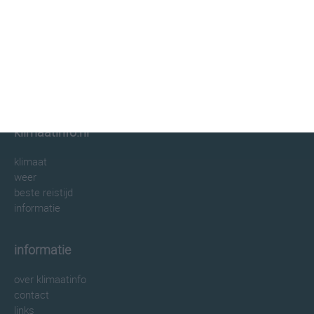
klimaatinfo.nl
klimaat
weer
beste reistijd
informatie
informatie
over klimaatinfo
contact
links