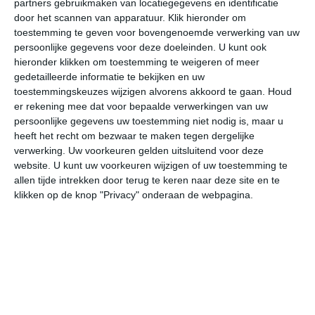
partners gebruikmaken van locatiegegevens en identificatie
door het scannen van apparatuur. Klik hieronder om
toestemming te geven voor bovengenoemde verwerking van uw
26°
18°
28°
19°
27°
19°
27°
18°
28°
19°
persoonlijke gegevens voor deze doeleinden. U kunt ook
hieronder klikken om toestemming te weigeren of meer
23°C
24°C
25°C
22°C
20°C
20
gedetailleerde informatie te bekijken en uw
toestemmingskeuzes wijzigen alvorens akkoord te gaan.
Houd
er rekening mee dat voor bepaalde verwerkingen van uw
12:00
15:00
18:00
21:00
00:00
03
persoonlijke gegevens uw toestemming niet nodig is, maar u
heeft het recht om bezwaar te maken tegen dergelijke
verwerking. Uw voorkeuren gelden uitsluitend voor deze
website. U kunt uw voorkeuren wijzigen of uw toestemming te
12:00
15:00
18:00
21:00
00:00
03
allen tijde intrekken door terug te keren naar deze site en te
klikken op de knop "Privacy" onderaan de webpagina.
OZO 1
ZO 1
OZO 1
OZO 1
Z 1
ZZ
12:00
15:00
18:00
21:00
00:00
03