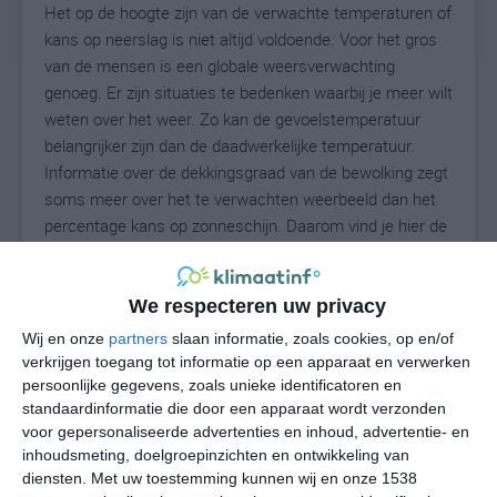
Het op de hoogte zijn van de verwachte temperaturen of
kans op neerslag is niet altijd voldoende. Voor het gros
van de mensen is een globale weersverwachting
genoeg. Er zijn situaties te bedenken waarbij je meer wilt
weten over het weer. Zo kan de gevoelstemperatuur
belangrijker zijn dan de daadwerkelijke temperatuur.
Informatie over de dekkingsgraad van de bewolking zegt
soms meer over het te verwachten weerbeeld dan het
percentage kans op zonneschijn. Daarom vind je hier de
uitgebreide weersvoorspelling voor East Dundee.
We respecteren uw privacy
22
Wij en onze
partners
slaan informatie, zoals cookies, op en/of
N
°C
verkrijgen toegang tot informatie op een apparaat en verwerken
L
persoonlijke gegevens, zoals unieke identificatoren en
standaardinformatie die door een apparaat wordt verzonden
W
voor gepersonaliseerde advertenties en inhoud, advertentie- en
inhoudsmeting, doelgroepinzichten en ontwikkeling van
do
vr
za
zo
ma
diensten.
Met uw toestemming kunnen wij en onze 1538