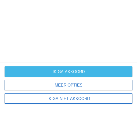
UV-index
UV 2
East Dundee ligt in:
Amerika
Noord-Amerika
Verenigde Staten van Amerika
IK GA AKKOORD
Illinois
MEER OPTIES
IK GA NIET AKKOORD
Klimaatinfo van Illinois
Het actuele weer en de weersvoorspelling voor de
komende dagen of weken zeggen niets over hoe het
weer in andere maanden kan zijn. Wil je een indicatie
hebben van hoe het weer gemiddeld is in Illinois?