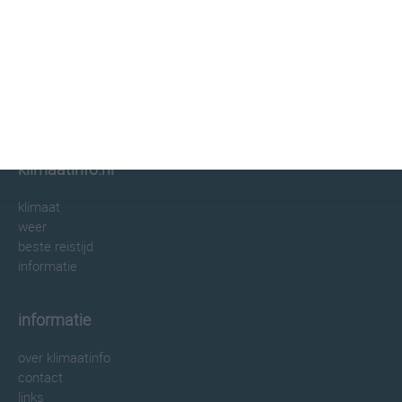
klimaatinfo.nl
klimaat
weer
beste reistijd
informatie
informatie
over klimaatinfo
contact
links