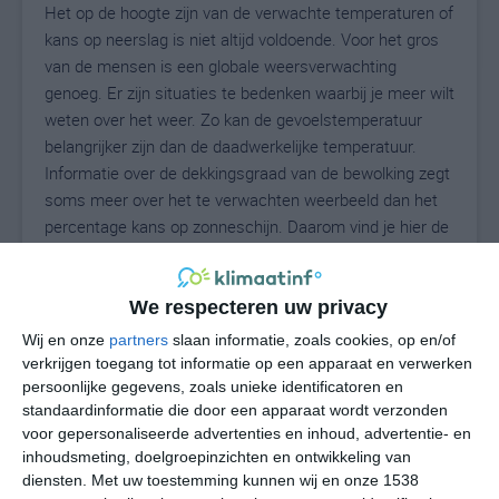
Het op de hoogte zijn van de verwachte temperaturen of
kans op neerslag is niet altijd voldoende. Voor het gros
van de mensen is een globale weersverwachting
genoeg. Er zijn situaties te bedenken waarbij je meer wilt
weten over het weer. Zo kan de gevoelstemperatuur
belangrijker zijn dan de daadwerkelijke temperatuur.
Informatie over de dekkingsgraad van de bewolking zegt
soms meer over het te verwachten weerbeeld dan het
percentage kans op zonneschijn. Daarom vind je hier de
uitgebreide weersvoorspelling voor Dupo.
We respecteren uw privacy
28
Wij en onze
partners
slaan informatie, zoals cookies, op en/of
N
°C
verkrijgen toegang tot informatie op een apparaat en verwerken
L
persoonlijke gegevens, zoals unieke identificatoren en
standaardinformatie die door een apparaat wordt verzonden
W
voor gepersonaliseerde advertenties en inhoud, advertentie- en
inhoudsmeting, doelgroepinzichten en ontwikkeling van
undefined
ma
di
wo
do
diensten.
Met uw toestemming kunnen wij en onze 1538