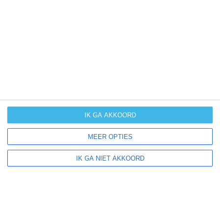
UV-index
UV 3
Dupo ligt in:
Amerika
Noord-Amerika
Verenigde Staten van Amerika
IK GA AKKOORD
Illinois
MEER OPTIES
IK GA NIET AKKOORD
Klimaatinfo van Illinois
Het actuele weer en de weersvoorspelling voor de
komende dagen of weken zeggen niets over hoe het
weer in andere maanden kan zijn. Wil je een indicatie
hebben van hoe het weer gemiddeld is in Illinois?