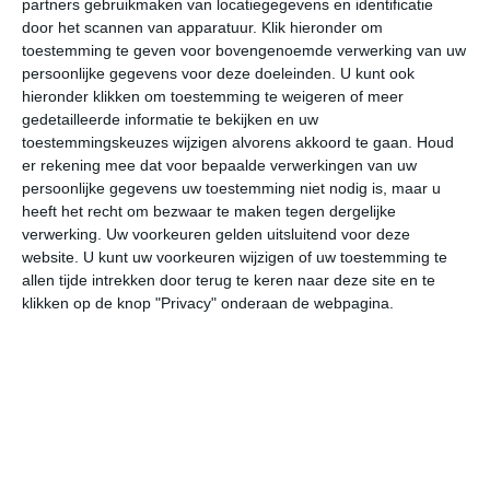
partners gebruikmaken van locatiegegevens en identificatie
door het scannen van apparatuur. Klik hieronder om
toestemming te geven voor bovengenoemde verwerking van uw
34°
22°
36°
24°
36°
25°
35°
25°
31°
23°
persoonlijke gegevens voor deze doeleinden. U kunt ook
hieronder klikken om toestemming te weigeren of meer
28°C
32°C
33°C
32°C
28°C
26
gedetailleerde informatie te bekijken en uw
toestemmingskeuzes wijzigen alvorens akkoord te gaan.
Houd
er rekening mee dat voor bepaalde verwerkingen van uw
10:00
13:00
16:00
19:00
22:00
01
persoonlijke gegevens uw toestemming niet nodig is, maar u
heeft het recht om bezwaar te maken tegen dergelijke
verwerking. Uw voorkeuren gelden uitsluitend voor deze
website. U kunt uw voorkeuren wijzigen of uw toestemming te
10:00
13:00
16:00
19:00
22:00
01
allen tijde intrekken door terug te keren naar deze site en te
klikken op de knop "Privacy" onderaan de webpagina.
ZZW 3
Z 3
Z 3
Z 3
Z 3
Z
10:00
13:00
16:00
19:00
22:00
01