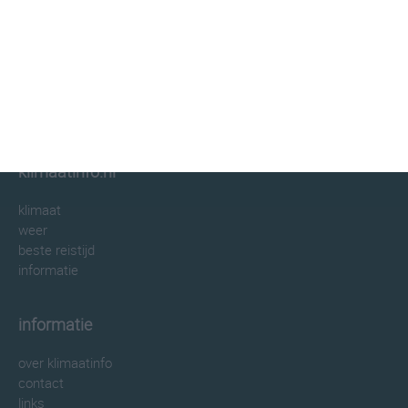
klimaatinfo.nl
klimaat
weer
beste reistijd
informatie
informatie
over klimaatinfo
contact
links