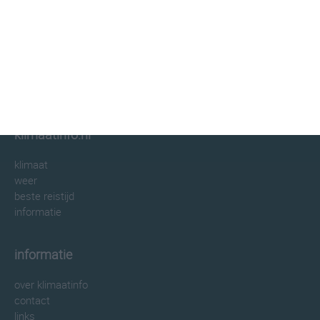
klimaatinfo.nl
klimaat
weer
beste reistijd
informatie
informatie
over klimaatinfo
contact
links