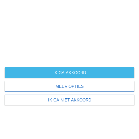
UV-index
UV 0
Deerfield ligt in:
Amerika
Noord-Amerika
Verenigde Staten van Amerika
IK GA AKKOORD
Illinois
MEER OPTIES
IK GA NIET AKKOORD
Klimaatinfo van Illinois
Het actuele weer en de weersvoorspelling voor de
komende dagen of weken zeggen niets over hoe het
weer in andere maanden kan zijn. Wil je een indicatie
hebben van hoe het weer gemiddeld is in Illinois?