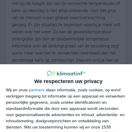
Het op de hoogte zijn van de verwachte temperaturen of
kans op neerslag is niet altijd voldoende. Voor het gros
van de mensen is een globale weersverwachting
genoeg. Er zijn situaties te bedenken waarbij je meer wilt
weten over het weer. Zo kan de gevoelstemperatuur
belangrijker zijn dan de daadwerkelijke temperatuur.
Informatie over de dekkingsgraad van de bewolking zegt
soms meer over het te verwachten weerbeeld dan het
percentage kans op zonneschijn. Daarom vind je hier de
uitgebreide weersvoorspelling voor Deerfield.
We respecteren uw privacy
27
Wij en onze
partners
slaan informatie, zoals cookies, op en/of
N
°C
verkrijgen toegang tot informatie op een apparaat en verwerken
L
persoonlijke gegevens, zoals unieke identificatoren en
standaardinformatie die door een apparaat wordt verzonden
W
voor gepersonaliseerde advertenties en inhoud, advertentie- en
inhoudsmeting, doelgroepinzichten en ontwikkeling van
za
zo
ma
di
wo
diensten.
Met uw toestemming kunnen wij en onze 1538