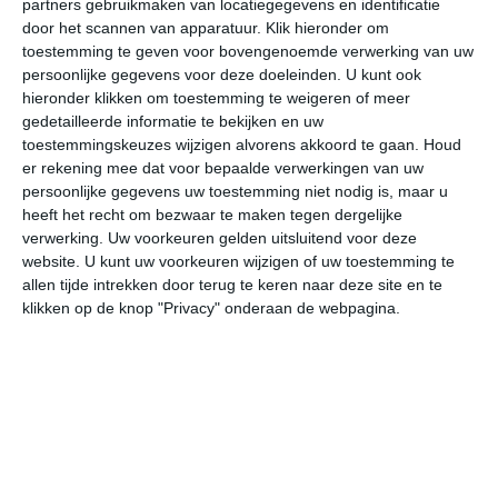
partners gebruikmaken van locatiegegevens en identificatie
door het scannen van apparatuur. Klik hieronder om
toestemming te geven voor bovengenoemde verwerking van uw
29°
23°
27°
20°
29°
17°
28°
20°
26°
20°
persoonlijke gegevens voor deze doeleinden. U kunt ook
hieronder klikken om toestemming te weigeren of meer
23°C
22°C
21°C
23°C
25°C
26
gedetailleerde informatie te bekijken en uw
toestemmingskeuzes wijzigen alvorens akkoord te gaan.
Houd
er rekening mee dat voor bepaalde verwerkingen van uw
00:00
03:00
06:00
09:00
12:00
15
persoonlijke gegevens uw toestemming niet nodig is, maar u
heeft het recht om bezwaar te maken tegen dergelijke
verwerking. Uw voorkeuren gelden uitsluitend voor deze
website. U kunt uw voorkeuren wijzigen of uw toestemming te
00:00
03:00
06:00
09:00
12:00
15
allen tijde intrekken door terug te keren naar deze site en te
klikken op de knop "Privacy" onderaan de webpagina.
ZW 2
WZW 2
W 2
NW 2
NNW 2
NN
00:00
03:00
06:00
09:00
12:00
15