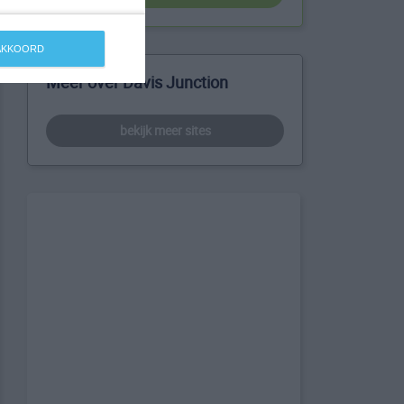
 AKKOORD
Meer over Davis Junction
bekijk meer sites