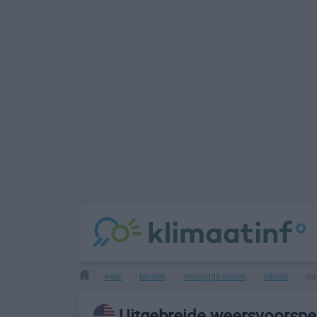
weer
landen
verenigde staten
illinois
da
>
>
>
>
>
Uitgebreide weersvoorspel