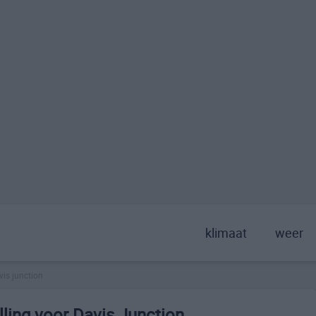
klimaat
weer
vis junction
ling voor Davis Junction