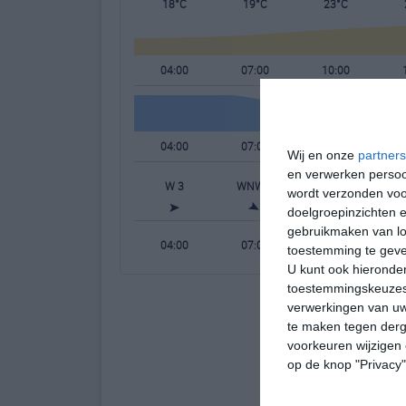
18°C
19°C
23°C
04:00
07:00
10:00
04:00
07:00
10:00
Wij en onze
partners
en verwerken persoon
W 3
WNW 3
NW 3
wordt verzonden voo
doelgroepinzichten e
gebruikmaken van loc
04:00
07:00
10:00
toestemming te gev
U kunt ook hieronder
toestemmingskeuzes 
verwerkingen van uw
te maken tegen derge
voorkeuren wijzigen 
op de knop "Privacy