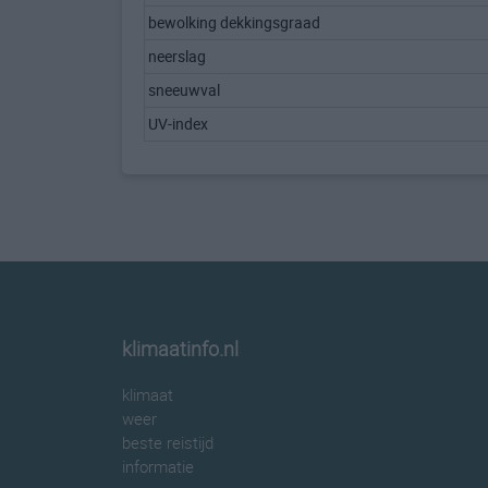
bewolking dekkingsgraad
neerslag
sneeuwval
UV-index
klimaatinfo.nl
klimaat
weer
beste reistijd
informatie