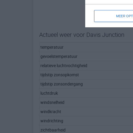
MEER OPT
Actueel weer voor Davis Junction
temperatuur
gevoelstemperatuur
relatieve luchtvochtigheid
tijdstip zonsopkomst
tijdstip zonsondergang
luchtdruk
windsnelheid
windkracht
windrichting
zichtbaarheid