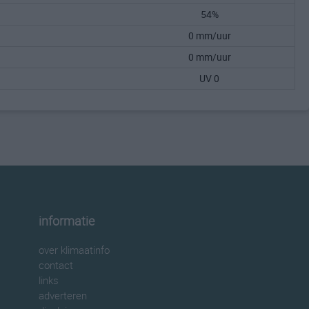
54%
0 mm/uur
0 mm/uur
UV 0
informatie
over klimaatinfo
contact
links
adverteren