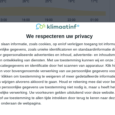
25°C
26°C
25°C
19°C
17°C
13:00
16:00
19:00
22:00
01:00
We respecteren uw privacy
13:00
16:00
19:00
22:00
01:00
slaan informatie, zoals cookies, op en/of verkrijgen toegang tot infor
lijke gegevens, zoals unieke identificatoren en standaardinformatie d
NW 2
WNW 2
W 1
Z 1
Z 1
r gepersonaliseerde advertenties en inhoud, advertentie- en inhoudsm
n ontwikkeling van diensten.
Met uw toestemming kunnen wij en onze 
atiegegevens en identificatie door het scannen van apparatuur. Klik 
13:00
16:00
19:00
22:00
01:00
en voor bovengenoemde verwerking van uw persoonlijke gegevens voo
 klikken om toestemming te weigeren of meer gedetailleerde informatie
wijzigen alvorens akkoord te gaan.
Houd er rekening mee dat voor b
 persoonlijke gegevens uw toestemming niet nodig is, maar u heeft h
lijke verwerking. Uw voorkeuren gelden uitsluitend voor deze website
of uw toestemming te allen tijde intrekken door terug te keren naar deze
" onderaan de webpagina.