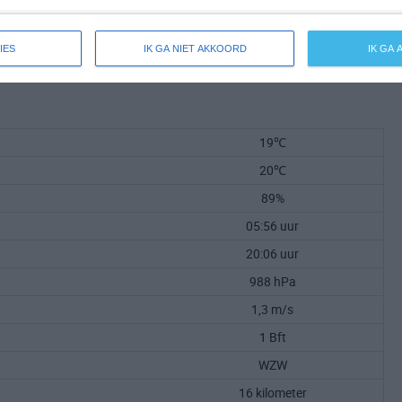
IES
IK GA NIET AKKOORD
IK GA
19℃
20℃
89%
05:56 uur
20:06 uur
988 hPa
1,3 m/s
1 Bft
WZW
16 kilometer