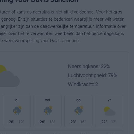
ren of kans op neerslag is niet altijd voldoende. Voor het gros
enoeg. Er zijn situaties te bedenken waarbij je meer wilt weten
ngrijker zijn dan de daadwerkelijke temperatuur. Informatie over
eer over het te verwachten weerbeeld dan het percentage kans
de weersvoorspelling voor Davis Junction.
Neerslagkans: 22%
Luchtvochtigheid: 79%
Windkracht: 2
di
wo
do
vr
28°
19°
26°
18°
23°
16°
22°
12°