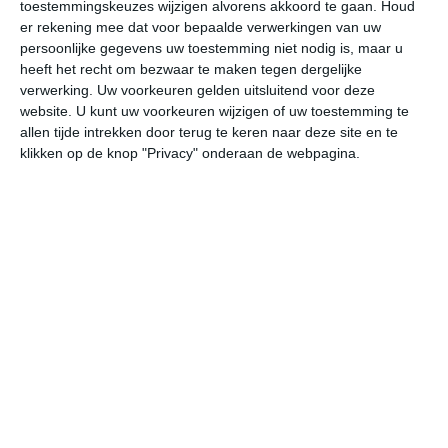
toestemmingskeuzes wijzigen alvorens akkoord te gaan.
Houd
er rekening mee dat voor bepaalde verwerkingen van uw
do
vr
za
zo
ma
persoonlijke gegevens uw toestemming niet nodig is, maar u
heeft het recht om bezwaar te maken tegen dergelijke
verwerking. Uw voorkeuren gelden uitsluitend voor deze
website. U kunt uw voorkeuren wijzigen of uw toestemming te
27°
19°
28°
19°
29°
20°
29°
18°
30°
21°
allen tijde intrekken door terug te keren naar deze site en te
klikken op de knop "Privacy" onderaan de webpagina.
21°C
22°C
24°C
25°C
26°C
23
06:00
09:00
12:00
15:00
18:00
21
06:00
09:00
12:00
15:00
18:00
21
O 1
ZO 1
Z 1
ZZW 1
ZW 1
ZZ
06:00
09:00
12:00
15:00
18:00
21