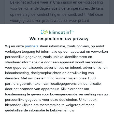
Bekijk het actuele weer in Channahon en de voorspelling
voor de komende dagen, zoals de temperaturen, de kans
op neerslag, de windrichting en de windkracht. Met deze
weergegevens kun je zien wat voor weer je kunt
verwachten in Channahon. Op basis van de
klimaatstatistieken beschrijven we het weer per maand
in Channahon. Dit is geen langetermijnverwachting,
We respecteren uw privacy
maar geeft het gemiddelde weerbeeld voor alle
Wij en onze
partners
slaan informatie, zoals cookies, op en/of
maanden van het jaar. Wil je de uitgebreide
verkrijgen toegang tot informatie op een apparaat en verwerken
weersverwachting voor Channahon zien? Op de pagina
persoonlijke gegevens, zoals unieke identificatoren en
standaardinformatie die door een apparaat wordt verzonden
met extra weerinformatie tonen we de kans op sneeuw,
voor gepersonaliseerde advertenties en inhoud, advertentie- en
de gevoelstemperatuur, de zichtbaarheid, de UV-kracht,
inhoudsmeting, doelgroepinzichten en ontwikkeling van
de luchtdruk en meer goede weerinfo.
diensten.
Met uw toestemming kunnen wij en onze 1538
partners gebruikmaken van locatiegegevens en identificatie
door het scannen van apparatuur. Klik hieronder om
toestemming te geven voor bovengenoemde verwerking van uw
23
N
°C
persoonlijke gegevens voor deze doeleinden. U kunt ook
L
hieronder klikken om toestemming te weigeren of meer
gedetailleerde informatie te bekijken en uw
W