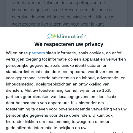
actuele weer in Catlin en de voorspelling voor de
komende dagen, zoals de temperaturen, de kans op
neerslag, de windrichting en de windkracht. Met deze
weergegevens kun je zien wat voor weer je kunt
verwachten in Catlin. Op basis van de
klimaatstatistieken beschrijven we het weer per maand
We respecteren uw privacy
in Catlin. Dit is geen langetermijnverwachting, maar
geeft het gemiddelde weerbeeld voor alle maanden van
Wij en onze
partners
slaan informatie, zoals cookies, op en/of
het jaar. Wil je de uitgebreide weersverwachting voor
verkrijgen toegang tot informatie op een apparaat en verwerken
persoonlijke gegevens, zoals unieke identificatoren en
Catlin zien? Op de pagina met extra weerinformatie
standaardinformatie die door een apparaat wordt verzonden
tonen we de kans op sneeuw, de gevoelstemperatuur,
voor gepersonaliseerde advertenties en inhoud, advertentie- en
de zichtbaarheid, de UV-kracht, de luchtdruk en meer
inhoudsmeting, doelgroepinzichten en ontwikkeling van
goede weerinfo.
diensten.
Met uw toestemming kunnen wij en onze 1538
partners gebruikmaken van locatiegegevens en identificatie
door het scannen van apparatuur. Klik hieronder om
toestemming te geven voor bovengenoemde verwerking van uw
23
N
°C
persoonlijke gegevens voor deze doeleinden. U kunt ook
hieronder klikken om toestemming te weigeren of meer
L
gedetailleerde informatie te bekijken en uw
W