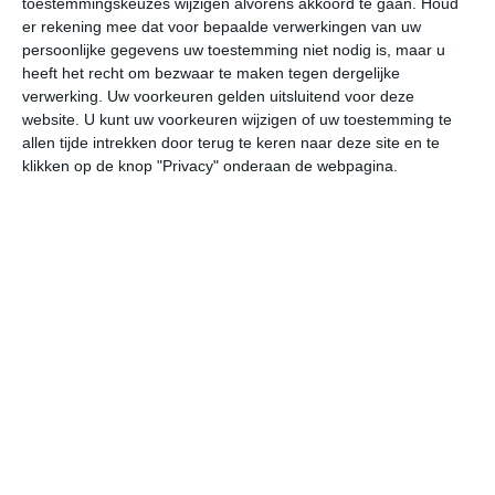
toestemmingskeuzes wijzigen alvorens akkoord te gaan.
Houd
er rekening mee dat voor bepaalde verwerkingen van uw
persoonlijke gegevens uw toestemming niet nodig is, maar u
vr
za
zo
ma
di
heeft het recht om bezwaar te maken tegen dergelijke
verwerking. Uw voorkeuren gelden uitsluitend voor deze
website. U kunt uw voorkeuren wijzigen of uw toestemming te
27°
19°
29°
20°
29°
17°
31°
22°
29°
21°
allen tijde intrekken door terug te keren naar deze site en te
klikken op de knop "Privacy" onderaan de webpagina.
23°C
26°C
27°C
26°C
22°C
21
10:00
13:00
16:00
19:00
22:00
01
10:00
13:00
16:00
19:00
22:00
01
ZZW 2
Z 2
ZW 2
ZZW 1
ZZW 1
ZZ
10:00
13:00
16:00
19:00
22:00
01