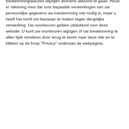
toestemmingskeuzes wijzigen alvorens akkoord te gaan.
Houd
er rekening mee dat voor bepaalde verwerkingen van uw
persoonlijke gegevens uw toestemming niet nodig is, maar u
vr
za
zo
ma
di
heeft het recht om bezwaar te maken tegen dergelijke
verwerking. Uw voorkeuren gelden uitsluitend voor deze
website. U kunt uw voorkeuren wijzigen of uw toestemming te
32°
21°
33°
21°
34°
21°
35°
23°
34°
24°
allen tijde intrekken door terug te keren naar deze site en te
klikken op de knop "Privacy" onderaan de webpagina.
31°C
29°C
25°C
23°C
22°C
22
16:00
19:00
22:00
01:00
04:00
07
16:00
19:00
22:00
01:00
04:00
07
ZZW 2
ZZW 2
WZW 2
ZZW 1
ZW 1
WZ
16:00
19:00
22:00
01:00
04:00
07