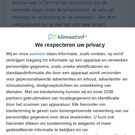
actuele weer in Carmi en de voorspelling voor de
komende dagen, zoals de temperaturen, de kans op
neerslag, de windrichting en de windkracht. Met deze
weergegevens kun je zien wat voor weer je kunt
verwachten in Carmi. Op basis van de
klimaatstatistieken beschrijven we het weer per maand
We respecteren uw privacy
in Carmi. Dit is geen langetermijnverwachting, maar
geeft het gemiddelde weerbeeld voor alle maanden van
Wij en onze
partners
slaan informatie, zoals cookies, op en/of
het jaar. Wil je de uitgebreide weersverwachting voor
verkrijgen toegang tot informatie op een apparaat en verwerken
persoonlijke gegevens, zoals unieke identificatoren en
Carmi zien? Op de pagina met extra weerinformatie
standaardinformatie die door een apparaat wordt verzonden
tonen we de kans op sneeuw, de gevoelstemperatuur,
voor gepersonaliseerde advertenties en inhoud, advertentie- en
de zichtbaarheid, de UV-kracht, de luchtdruk en meer
inhoudsmeting, doelgroepinzichten en ontwikkeling van
goede weerinfo.
diensten.
Met uw toestemming kunnen wij en onze 1538
partners gebruikmaken van locatiegegevens en identificatie
door het scannen van apparatuur. Klik hieronder om
toestemming te geven voor bovengenoemde verwerking van uw
27
N
°C
persoonlijke gegevens voor deze doeleinden. U kunt ook
hieronder klikken om toestemming te weigeren of meer
L
gedetailleerde informatie te bekijken en uw
W