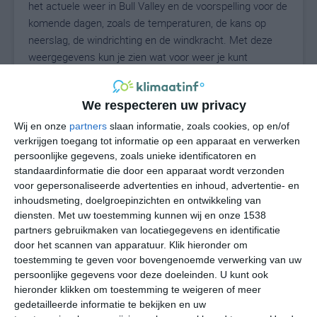
het actuele weer in Bull Valley en de voorspelling voor de
komende dagen, zoals de temperaturen, de kans op
neerslag, de windrichting en de windkracht. Met deze
weergegevens kun je zien wat voor weer je kunt
verwachten in Bull Valley. Op basis van de
klimaatstatistieken beschrijven we het weer per maand
We respecteren uw privacy
in Bull Valley. Dit is geen langetermijnverwachting, maar
geeft het gemiddelde weerbeeld voor alle maanden van
Wij en onze
partners
slaan informatie, zoals cookies, op en/of
het jaar. Wil je de uitgebreide weersverwachting voor Bull
verkrijgen toegang tot informatie op een apparaat en verwerken
persoonlijke gegevens, zoals unieke identificatoren en
Valley zien? Op de pagina met extra weerinformatie
standaardinformatie die door een apparaat wordt verzonden
tonen we de kans op sneeuw, de gevoelstemperatuur,
voor gepersonaliseerde advertenties en inhoud, advertentie- en
de zichtbaarheid, de UV-kracht, de luchtdruk en meer
inhoudsmeting, doelgroepinzichten en ontwikkeling van
goede weerinfo.
diensten.
Met uw toestemming kunnen wij en onze 1538
partners gebruikmaken van locatiegegevens en identificatie
door het scannen van apparatuur. Klik hieronder om
toestemming te geven voor bovengenoemde verwerking van uw
23
N
°C
persoonlijke gegevens voor deze doeleinden. U kunt ook
hieronder klikken om toestemming te weigeren of meer
L
gedetailleerde informatie te bekijken en uw
W