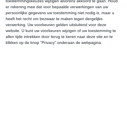
toestemmingskeuzes wijzigen alvorens akkoord te gaan.
Houd
er rekening mee dat voor bepaalde verwerkingen van uw
persoonlijke gegevens uw toestemming niet nodig is, maar u
vr
za
zo
ma
di
heeft het recht om bezwaar te maken tegen dergelijke
verwerking. Uw voorkeuren gelden uitsluitend voor deze
website. U kunt uw voorkeuren wijzigen of uw toestemming te
28°
19°
26°
18°
27°
16°
28°
19°
26°
18°
allen tijde intrekken door terug te keren naar deze site en te
klikken op de knop "Privacy" onderaan de webpagina.
25°C
26°C
27°C
25°C
22°C
21
11:00
14:00
17:00
20:00
23:00
02
11:00
14:00
17:00
20:00
23:00
02
ZZW 2
ZZW 2
ZW 2
ZW 2
ZW 2
WZ
11:00
14:00
17:00
20:00
23:00
02