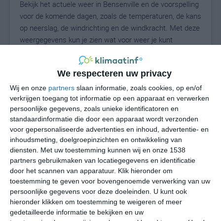
Bekijk het actuele weer in Bensenville en de voorspelling
voor de komende dagen, zoals de temperaturen, de kans
op neerslag, de windrichting en de windkracht. Met deze
weergegevens kun je zien wat voor weer je kunt
verwachten in Bensenville. Op basis van de
klimaatstatistieken beschrijven we het weer per maand
We respecteren uw privacy
in Bensenville. Dit is geen langetermijnverwachting,
maar geeft het gemiddelde weerbeeld voor alle
Wij en onze
partners
slaan informatie, zoals cookies, op en/of
maanden van het jaar. Wil je de uitgebreide
verkrijgen toegang tot informatie op een apparaat en verwerken
persoonlijke gegevens, zoals unieke identificatoren en
weersverwachting voor Bensenville zien? Op de pagina
standaardinformatie die door een apparaat wordt verzonden
met extra weerinformatie tonen we de kans op sneeuw,
voor gepersonaliseerde advertenties en inhoud, advertentie- en
de gevoelstemperatuur, de zichtbaarheid, de UV-kracht,
inhoudsmeting, doelgroepinzichten en ontwikkeling van
de luchtdruk en meer goede weerinfo.
diensten.
Met uw toestemming kunnen wij en onze 1538
partners gebruikmaken van locatiegegevens en identificatie
door het scannen van apparatuur. Klik hieronder om
toestemming te geven voor bovengenoemde verwerking van uw
22
N
°C
persoonlijke gegevens voor deze doeleinden. U kunt ook
hieronder klikken om toestemming te weigeren of meer
L
gedetailleerde informatie te bekijken en uw
W