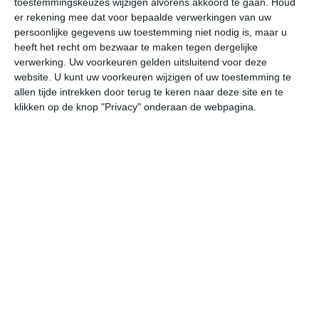
toestemmingskeuzes wijzigen alvorens akkoord te gaan.
Houd
er rekening mee dat voor bepaalde verwerkingen van uw
persoonlijke gegevens uw toestemming niet nodig is, maar u
do
vr
za
zo
ma
heeft het recht om bezwaar te maken tegen dergelijke
verwerking. Uw voorkeuren gelden uitsluitend voor deze
website. U kunt uw voorkeuren wijzigen of uw toestemming te
25°
19°
28°
19°
28°
20°
28°
19°
29°
20°
allen tijde intrekken door terug te keren naar deze site en te
klikken op de knop "Privacy" onderaan de webpagina.
20°C
21°C
23°C
24°C
24°C
22
06:00
09:00
12:00
15:00
18:00
21
06:00
09:00
12:00
15:00
18:00
21
W 1
O 1
ZZO 1
ZZO 2
O 2
OZ
06:00
09:00
12:00
15:00
18:00
21