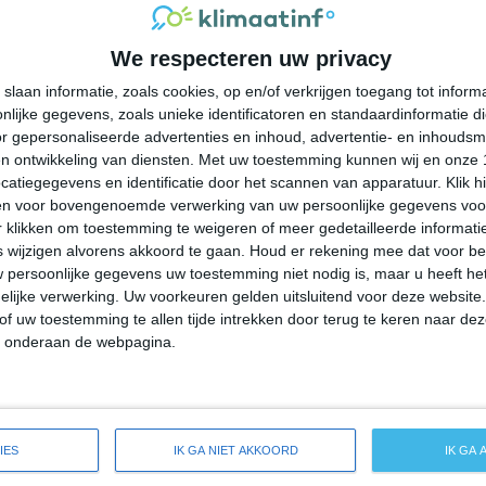
26°
19°
23°
17°
21°
14°
24°
13°
We respecteren uw privacy
25°C
24°C
22°C
21°C
21°C
slaan informatie, zoals cookies, op en/of verkrijgen toegang tot infor
lijke gegevens, zoals unieke identificatoren en standaardinformatie d
16:00
19:00
22:00
01:00
04:00
r gepersonaliseerde advertenties en inhoud, advertentie- en inhoudsm
n ontwikkeling van diensten.
Met uw toestemming kunnen wij en onze 
atiegegevens en identificatie door het scannen van apparatuur. Klik 
en voor bovengenoemde verwerking van uw persoonlijke gegevens voo
16:00
19:00
22:00
01:00
04:00
 klikken om toestemming te weigeren of meer gedetailleerde informatie
wijzigen alvorens akkoord te gaan.
Houd er rekening mee dat voor b
 persoonlijke gegevens uw toestemming niet nodig is, maar u heeft h
ZZW 2
ZZW 2
ZZW 2
NW 2
W 1
lijke verwerking. Uw voorkeuren gelden uitsluitend voor deze website
of uw toestemming te allen tijde intrekken door terug te keren naar deze
" onderaan de webpagina.
16:00
19:00
22:00
01:00
04:00
ide weersverwachting voor Beach Park
IES
IK GA NIET AKKOORD
IK GA