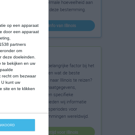
sneeuw en de normale hoeveelheid aan
zonneschijn voor deze bestemming.
klimaatinfo van Illinois
matie op een apparaat
ie door een apparaat
eting,
1538 partners
hieronder om
Beste reistijd
r deze doeleinden.
 te bekijken en uw
Het weer is een belangrijke factor bij het
epaalde
reizen. Wil je weten wat de beste
et recht om bezwaar
maanden zijn om naar Illinois te reizen?
. U kunt uw
Op basis van klimaatgegevens,
 site en te klikken
weersextremen en specifieke
weerinformatie bieden wij informatie
over de beste reisperiodes voor
duizenden bestemmingen wereldwijd.
 AKKOORD
beste reistijd voor Illinois