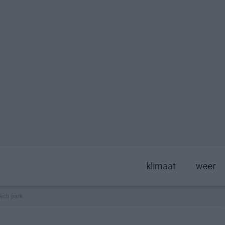
klimaat
weer
ach park