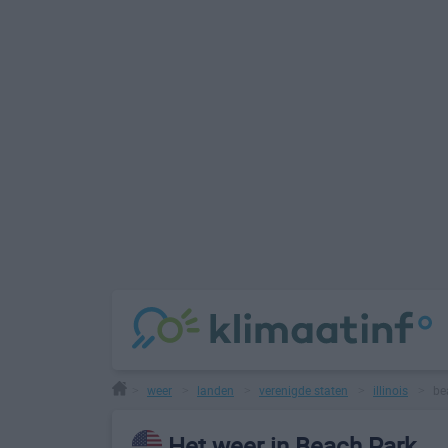
weer
landen
verenigde staten
illinois
be
>
>
>
>
>
Het weer in Beach Park