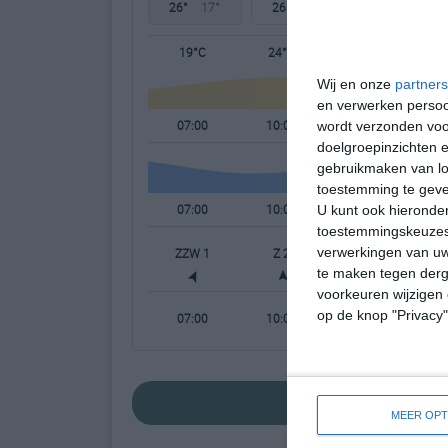
26°
17°
26°
19°
25°
20°
19°C
24°C
25°C
Wij en onze
partners
en verwerken persoon
07:00
10:00
13:00
wordt verzonden voo
doelgroepinzichten e
gebruikmaken van loc
toestemming te gev
07:00
10:00
13:00
U kunt ook hieronder
toestemmingskeuzes 
verwerkingen van uw
ZZW 1
Z 2
Z 3
te maken tegen derge
voorkeuren wijzigen 
op de knop "Privacy
07:00
10:00
13:00
bekijk de uitgebre
MEER OPT