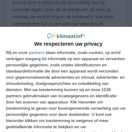
actuele weer in Arthur en de voorspelling voor de
komende dagen, zoals de temperaturen, de kans op
neerslag, de windrichting en de windkracht. Met deze
weergegevens kun je zien wat voor weer je kunt
verwachten in Arthur. Op basis van de
klimaatstatistieken beschrijven we het weer per maand
We respecteren uw privacy
in Arthur. Dit is geen langetermijnverwachting, maar
geeft het gemiddelde weerbeeld voor alle maanden van
Wij en onze
partners
slaan informatie, zoals cookies, op en/of
het jaar. Wil je de uitgebreide weersverwachting voor
verkrijgen toegang tot informatie op een apparaat en verwerken
persoonlijke gegevens, zoals unieke identificatoren en
Arthur zien? Op de pagina met extra weerinformatie
standaardinformatie die door een apparaat wordt verzonden
tonen we de kans op sneeuw, de gevoelstemperatuur,
voor gepersonaliseerde advertenties en inhoud, advertentie- en
de zichtbaarheid, de UV-kracht, de luchtdruk en meer
inhoudsmeting, doelgroepinzichten en ontwikkeling van
goede weerinfo.
diensten.
Met uw toestemming kunnen wij en onze 1538
partners gebruikmaken van locatiegegevens en identificatie
door het scannen van apparatuur. Klik hieronder om
toestemming te geven voor bovengenoemde verwerking van uw
23
N
°C
persoonlijke gegevens voor deze doeleinden. U kunt ook
hieronder klikken om toestemming te weigeren of meer
L
gedetailleerde informatie te bekijken en uw
W