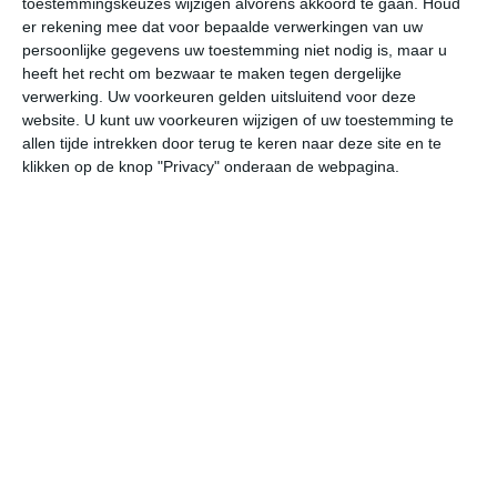
toestemmingskeuzes wijzigen alvorens akkoord te gaan.
Houd
er rekening mee dat voor bepaalde verwerkingen van uw
persoonlijke gegevens uw toestemming niet nodig is, maar u
do
vr
za
zo
ma
heeft het recht om bezwaar te maken tegen dergelijke
verwerking. Uw voorkeuren gelden uitsluitend voor deze
website. U kunt uw voorkeuren wijzigen of uw toestemming te
27°
20°
29°
19°
29°
20°
30°
19°
31°
22°
allen tijde intrekken door terug te keren naar deze site en te
klikken op de knop "Privacy" onderaan de webpagina.
26°C
24°C
21°C
20°C
20°C
22
17:00
20:00
23:00
02:00
05:00
08
17:00
20:00
23:00
02:00
05:00
08
Z 2
Z 2
Z 2
Z 2
Z 2
Z
17:00
20:00
23:00
02:00
05:00
08