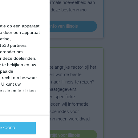
sneeuw en de normale hoeveelheid aan
zonneschijn voor deze bestemming.
klimaatinfo van Illinois
matie op een apparaat
ie door een apparaat
eting,
1538 partners
hieronder om
Beste reistijd
r deze doeleinden.
 te bekijken en uw
Het weer is een belangrijke factor bij het
epaalde
reizen. Wil je weten wat de beste
et recht om bezwaar
maanden zijn om naar Illinois te reizen?
. U kunt uw
Op basis van klimaatgegevens,
 site en te klikken
weersextremen en specifieke
weerinformatie bieden wij informatie
over de beste reisperiodes voor
duizenden bestemmingen wereldwijd.
 AKKOORD
beste reistijd voor Illinois