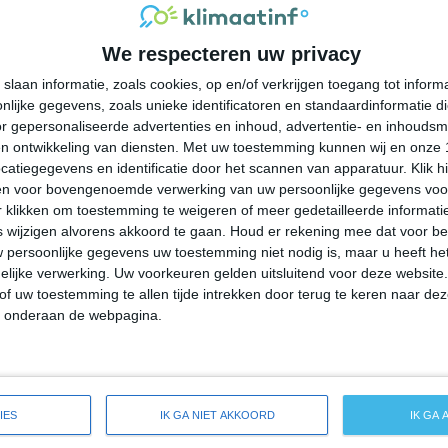
33°
21°
33°
23°
31°
22°
31°
20°
We respecteren uw privacy
27°C
29°C
29°C
26°C
24°C
slaan informatie, zoals cookies, op en/of verkrijgen toegang tot infor
lijke gegevens, zoals unieke identificatoren en standaardinformatie d
11:00
14:00
17:00
20:00
23:00
r gepersonaliseerde advertenties en inhoud, advertentie- en inhoudsm
n ontwikkeling van diensten.
Met uw toestemming kunnen wij en onze 
atiegegevens en identificatie door het scannen van apparatuur. Klik 
en voor bovengenoemde verwerking van uw persoonlijke gegevens voo
11:00
14:00
17:00
20:00
23:00
 klikken om toestemming te weigeren of meer gedetailleerde informatie
wijzigen alvorens akkoord te gaan.
Houd er rekening mee dat voor b
 persoonlijke gegevens uw toestemming niet nodig is, maar u heeft h
NO 1
ONO 1
ZZO 2
ZO 1
ZO 1
lijke verwerking. Uw voorkeuren gelden uitsluitend voor deze website
of uw toestemming te allen tijde intrekken door terug te keren naar deze
" onderaan de webpagina.
11:00
14:00
17:00
20:00
23:00
breide weersverwachting voor Anna
IES
IK GA NIET AKKOORD
IK GA