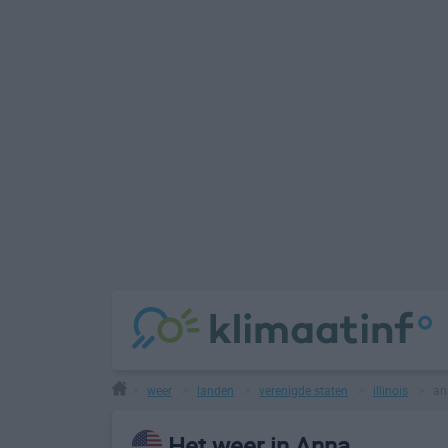
weer
landen
verenigde staten
illinois
an
>
>
>
>
>
Het weer in Anna