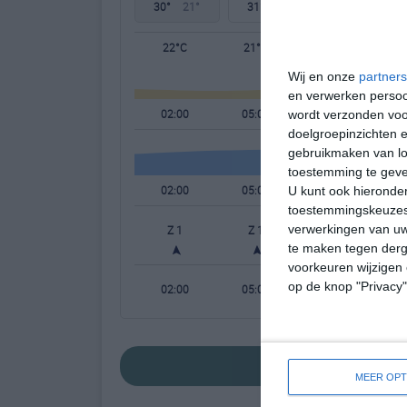
30°
21°
31°
21°
32°
21°
22°C
21°C
23°C
Wij en onze
partners
en verwerken persoon
02:00
05:00
08:00
wordt verzonden voo
doelgroepinzichten e
gebruikmaken van loc
toestemming te gev
02:00
05:00
08:00
U kunt ook hieronder
toestemmingskeuzes 
verwerkingen van uw
Z 1
Z 1
W 1
te maken tegen derge
voorkeuren wijzigen 
op de knop "Privacy
02:00
05:00
08:00
bekijk de uitge
MEER OPT