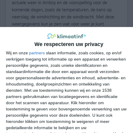
actuele weer in Amboy en de voorspelling voor de
komende dagen, zoals de temperaturen, de kans op
neerslag, de windrichting en de windkracht. Met deze
weergegevens kun je zien wat voor weer je kunt
verwachten in Amboy. Op basis van de
klimaatstatistieken beschrijven we het weer per maand
We respecteren uw privacy
in Amboy. Dit is geen langetermijnverwachting, maar
geeft het gemiddelde weerbeeld voor alle maanden van
Wij en onze
partners
slaan informatie, zoals cookies, op en/of
het jaar. Wil je de uitgebreide weersverwachting voor
verkrijgen toegang tot informatie op een apparaat en verwerken
persoonlijke gegevens, zoals unieke identificatoren en
Amboy zien? Op de pagina met extra weerinformatie
standaardinformatie die door een apparaat wordt verzonden
tonen we de kans op sneeuw, de gevoelstemperatuur,
voor gepersonaliseerde advertenties en inhoud, advertentie- en
de zichtbaarheid, de UV-kracht, de luchtdruk en meer
inhoudsmeting, doelgroepinzichten en ontwikkeling van
goede weerinfo.
diensten.
Met uw toestemming kunnen wij en onze 1538
partners gebruikmaken van locatiegegevens en identificatie
door het scannen van apparatuur. Klik hieronder om
toestemming te geven voor bovengenoemde verwerking van uw
23
N
°C
persoonlijke gegevens voor deze doeleinden. U kunt ook
hieronder klikken om toestemming te weigeren of meer
L
gedetailleerde informatie te bekijken en uw
W