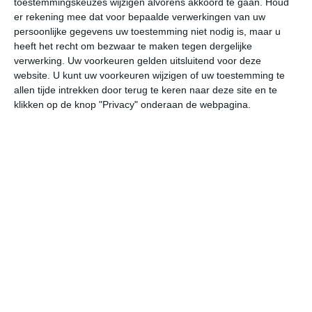
toestemmingskeuzes wijzigen alvorens akkoord te gaan.
Houd
er rekening mee dat voor bepaalde verwerkingen van uw
persoonlijke gegevens uw toestemming niet nodig is, maar u
undefined
ma
di
wo
do
heeft het recht om bezwaar te maken tegen dergelijke
verwerking. Uw voorkeuren gelden uitsluitend voor deze
website. U kunt uw voorkeuren wijzigen of uw toestemming te
30°
17°
29°
20°
29°
20°
27°
19°
25°
17°
allen tijde intrekken door terug te keren naar deze site en te
klikken op de knop "Privacy" onderaan de webpagina.
18°C
18°C
21°C
25°C
27°C
28
02:00
05:00
08:00
11:00
14:00
17
02:00
05:00
08:00
11:00
14:00
17
ZZO 1
ZO 2
ZZO 3
Z 3
ZZO 3
Z
02:00
05:00
08:00
11:00
14:00
17