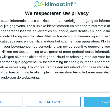
32°
13°
31°
13°
31°
11°
34°
15°
We respecteren uw privacy
14°C
11°C
15°C
27°C
33°C
slaan informatie, zoals cookies, op en/of verkrijgen toegang tot infor
lijke gegevens, zoals unieke identificatoren en standaardinformatie d
02:00
05:00
08:00
11:00
14:00
r gepersonaliseerde advertenties en inhoud, advertentie- en inhoudsm
n ontwikkeling van diensten.
Met uw toestemming kunnen wij en onze 
atiegegevens en identificatie door het scannen van apparatuur. Klik 
en voor bovengenoemde verwerking van uw persoonlijke gegevens voo
02:00
05:00
08:00
11:00
14:00
 klikken om toestemming te weigeren of meer gedetailleerde informatie
wijzigen alvorens akkoord te gaan.
Houd er rekening mee dat voor b
 persoonlijke gegevens uw toestemming niet nodig is, maar u heeft h
OZO 2
O 2
O 2
WZW 2
W 3
lijke verwerking. Uw voorkeuren gelden uitsluitend voor deze website
of uw toestemming te allen tijde intrekken door terug te keren naar deze
" onderaan de webpagina.
02:00
05:00
08:00
11:00
14:00
de weersverwachting voor Soda Springs
IES
IK GA NIET AKKOORD
IK GA