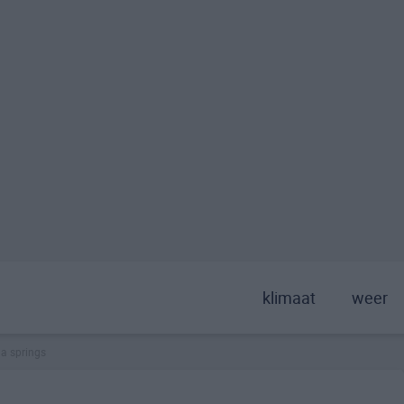
klimaat
weer
a springs