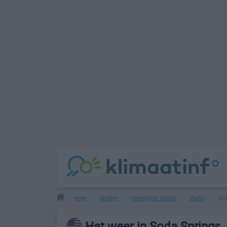
weer
landen
verenigde staten
idaho
sod
>
>
>
>
>
Het weer in Soda Springs