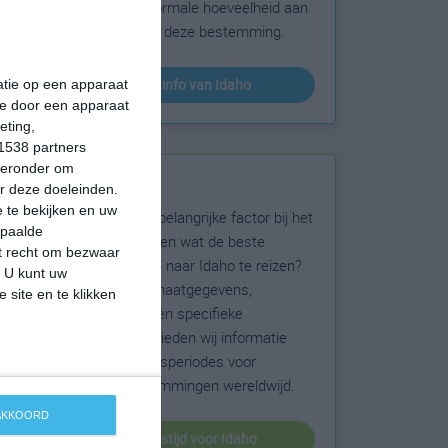
sneeuw en de normale hoeveelheid aan
zonneschijn voor deze bestemming.
klimaatinfo van Idaho
matie op een apparaat
ie door een apparaat
eting,
1538 partners
hieronder om
Beste reistijd
r deze doeleinden.
 te bekijken en uw
Het weer is een belangrijke factor bij het
epaalde
reizen. Wil je weten wat de beste
et recht om bezwaar
maanden zijn om naar Idaho te reizen?
. U kunt uw
Op basis van klimaatgegevens,
 site en te klikken
weersextremen en specifieke
weerinformatie bieden wij informatie
over de beste reisperiodes voor
duizenden bestemmingen wereldwijd.
 AKKOORD
beste reistijd voor Idaho