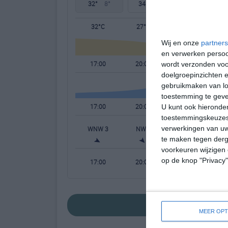
32°
8°
34°
10°
33°
12°
32°C
27°C
17°C
Wij en onze
partners
en verwerken persoon
17:00
20:00
23:00
wordt verzonden voo
doelgroepinzichten e
gebruikmaken van loc
toestemming te gev
17:00
20:00
23:00
U kunt ook hieronder
toestemmingskeuzes 
verwerkingen van uw
WNW 3
NW 1
ZO 2
te maken tegen derge
voorkeuren wijzigen 
op de knop "Privacy
17:00
20:00
23:00
bekijk de uitgebrei
MEER OPT