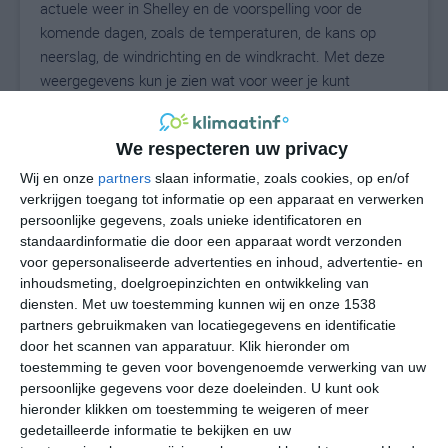
actuele weer in Shelley en de voorspelling voor de
komende dagen, zoals de temperaturen, de kans op
neerslag, de windrichting en de windkracht. Met deze
weergegevens kun je zien wat voor weer je kunt
verwachten in Shelley. Op basis van de
klimaatstatistieken beschrijven we het weer per maand
We respecteren uw privacy
in Shelley. Dit is geen langetermijnverwachting, maar
geeft het gemiddelde weerbeeld voor alle maanden van
Wij en onze
partners
slaan informatie, zoals cookies, op en/of
het jaar. Wil je de uitgebreide weersverwachting voor
verkrijgen toegang tot informatie op een apparaat en verwerken
persoonlijke gegevens, zoals unieke identificatoren en
Shelley zien? Op de pagina met extra weerinformatie
standaardinformatie die door een apparaat wordt verzonden
tonen we de kans op sneeuw, de gevoelstemperatuur,
voor gepersonaliseerde advertenties en inhoud, advertentie- en
de zichtbaarheid, de UV-kracht, de luchtdruk en meer
inhoudsmeting, doelgroepinzichten en ontwikkeling van
goede weerinfo.
diensten.
Met uw toestemming kunnen wij en onze 1538
partners gebruikmaken van locatiegegevens en identificatie
door het scannen van apparatuur. Klik hieronder om
toestemming te geven voor bovengenoemde verwerking van uw
24
N
°C
persoonlijke gegevens voor deze doeleinden. U kunt ook
hieronder klikken om toestemming te weigeren of meer
L
gedetailleerde informatie te bekijken en uw
W