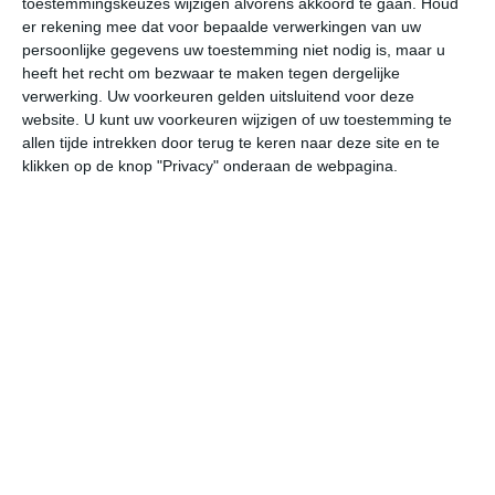
toestemmingskeuzes wijzigen alvorens akkoord te gaan.
Houd
er rekening mee dat voor bepaalde verwerkingen van uw
persoonlijke gegevens uw toestemming niet nodig is, maar u
vr
za
zo
ma
di
heeft het recht om bezwaar te maken tegen dergelijke
verwerking. Uw voorkeuren gelden uitsluitend voor deze
website. U kunt uw voorkeuren wijzigen of uw toestemming te
34°
12°
33°
14°
33°
15°
32°
14°
31°
13°
allen tijde intrekken door terug te keren naar deze site en te
klikken op de knop "Privacy" onderaan de webpagina.
17°C
13°C
19°C
28°C
33°C
33
03:00
06:00
09:00
12:00
15:00
18
03:00
06:00
09:00
12:00
15:00
18
ZZW 2
NNW 2
NNW 1
NNW 1
ZW 2
ZW
03:00
06:00
09:00
12:00
15:00
18