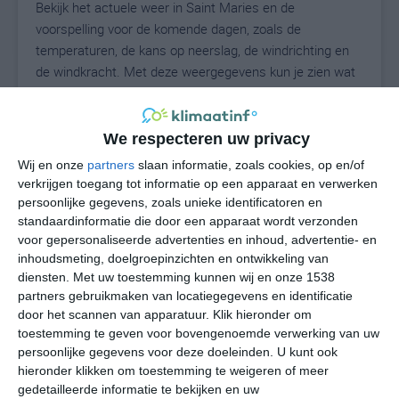
Bekijk het actuele weer in Saint Maries en de
voorspelling voor de komende dagen, zoals de
temperaturen, de kans op neerslag, de windrichting en
de windkracht. Met deze weergegevens kun je zien wat
voor weer je kunt verwachten in Saint Maries. Op basis
van de klimaatstatistieken beschrijven we het weer per
maand in Saint Maries. Dit is geen
We respecteren uw privacy
langetermijnverwachting, maar geeft het gemiddelde
Wij en onze
partners
slaan informatie, zoals cookies, op en/of
weerbeeld voor alle maanden van het jaar. Wil je de
verkrijgen toegang tot informatie op een apparaat en verwerken
uitgebreide weersverwachting voor Saint Maries zien?
persoonlijke gegevens, zoals unieke identificatoren en
Op de pagina met extra weerinformatie tonen we de
standaardinformatie die door een apparaat wordt verzonden
voor gepersonaliseerde advertenties en inhoud, advertentie- en
kans op sneeuw, de gevoelstemperatuur, de
inhoudsmeting, doelgroepinzichten en ontwikkeling van
zichtbaarheid, de UV-kracht, de luchtdruk en meer goede
diensten.
Met uw toestemming kunnen wij en onze 1538
weerinfo.
partners gebruikmaken van locatiegegevens en identificatie
door het scannen van apparatuur. Klik hieronder om
toestemming te geven voor bovengenoemde verwerking van uw
persoonlijke gegevens voor deze doeleinden. U kunt ook
22
N
°C
hieronder klikken om toestemming te weigeren of meer
L
gedetailleerde informatie te bekijken en uw