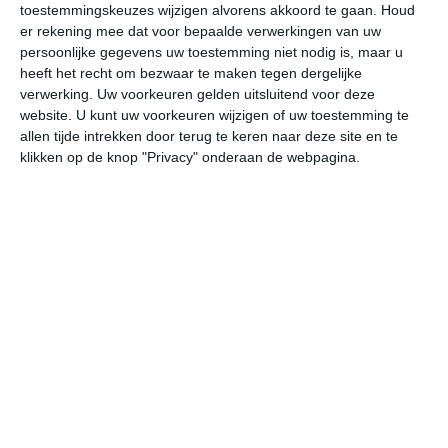
toestemmingskeuzes wijzigen alvorens akkoord te gaan.
Houd
W
er rekening mee dat voor bepaalde verwerkingen van uw
persoonlijke gegevens uw toestemming niet nodig is, maar u
do
vr
za
zo
ma
heeft het recht om bezwaar te maken tegen dergelijke
verwerking. Uw voorkeuren gelden uitsluitend voor deze
website. U kunt uw voorkeuren wijzigen of uw toestemming te
allen tijde intrekken door terug te keren naar deze site en te
33°
11°
33°
13°
32°
13°
30°
13°
30°
12°
klikken op de knop "Privacy" onderaan de webpagina.
13°C
22°C
30°C
33°C
30°C
22
07:00
10:00
13:00
16:00
19:00
22
07:00
10:00
13:00
16:00
19:00
22
O 1
ZO 1
WZW 1
WZW 2
WZW 1
OZ