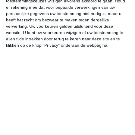
toestemmingskeuzes wijzigen alvorens akkoord te gaan.
Houd
er rekening mee dat voor bepaalde verwerkingen van uw
persoonlijke gegevens uw toestemming niet nodig is, maar u
do
vr
za
zo
ma
heeft het recht om bezwaar te maken tegen dergelijke
verwerking. Uw voorkeuren gelden uitsluitend voor deze
website. U kunt uw voorkeuren wijzigen of uw toestemming te
36°
12°
37°
14°
35°
16°
35°
17°
34°
16°
allen tijde intrekken door terug te keren naar deze site en te
klikken op de knop "Privacy" onderaan de webpagina.
16°C
30°C
35°C
35°C
26°C
21
09:00
12:00
15:00
18:00
21:00
00
09:00
12:00
15:00
18:00
21:00
00
ONO 1
ONO 2
W 2
WNW 3
WZW 2
ZW
09:00
12:00
15:00
18:00
21:00
00