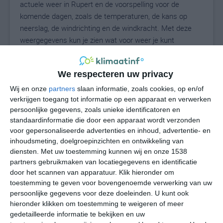
actuele weer in Rupert en de voorspelling voor de
komende dagen, zoals de temperaturen, de kans op
neerslag, de windrichting en de windkracht. Met deze
weergegevens kun je zien wat voor weer je kunt
verwachten in Rupert. Op basis van de
klimaatstatistieken beschrijven we het weer per maand
We respecteren uw privacy
in Rupert. Dit is geen langetermijnverwachting, maar
geeft het gemiddelde weerbeeld voor alle maanden van
Wij en onze
partners
slaan informatie, zoals cookies, op en/of
het jaar. Wil je de uitgebreide weersverwachting voor
verkrijgen toegang tot informatie op een apparaat en verwerken
persoonlijke gegevens, zoals unieke identificatoren en
Rupert zien? Op de pagina met extra weerinformatie
standaardinformatie die door een apparaat wordt verzonden
tonen we de kans op sneeuw, de gevoelstemperatuur,
voor gepersonaliseerde advertenties en inhoud, advertentie- en
de zichtbaarheid, de UV-kracht, de luchtdruk en meer
inhoudsmeting, doelgroepinzichten en ontwikkeling van
goede weerinfo.
diensten.
Met uw toestemming kunnen wij en onze 1538
partners gebruikmaken van locatiegegevens en identificatie
door het scannen van apparatuur. Klik hieronder om
toestemming te geven voor bovengenoemde verwerking van uw
24
N
°C
persoonlijke gegevens voor deze doeleinden. U kunt ook
hieronder klikken om toestemming te weigeren of meer
L
gedetailleerde informatie te bekijken en uw
W