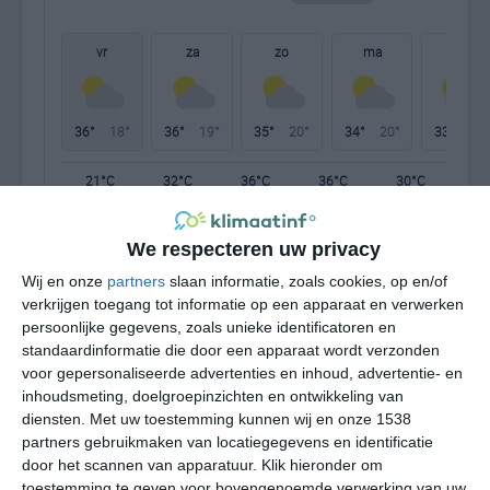
vr
za
zo
ma
di
36°
18°
36°
19°
35°
20°
34°
20°
33°
18°
21°C
32°C
36°C
36°C
30°C
26
We respecteren uw privacy
09:00
12:00
15:00
18:00
21:00
00
Wij en onze
partners
slaan informatie, zoals cookies, op en/of
verkrijgen toegang tot informatie op een apparaat en verwerken
persoonlijke gegevens, zoals unieke identificatoren en
standaardinformatie die door een apparaat wordt verzonden
09:00
12:00
15:00
18:00
21:00
00
voor gepersonaliseerde advertenties en inhoud, advertentie- en
inhoudsmeting, doelgroepinzichten en ontwikkeling van
Z 1
NW 2
WNW 3
W 3
WZW 2
ZZ
diensten.
Met uw toestemming kunnen wij en onze 1538
partners gebruikmaken van locatiegegevens en identificatie
door het scannen van apparatuur. Klik hieronder om
09:00
12:00
15:00
18:00
21:00
00
toestemming te geven voor bovengenoemde verwerking van uw