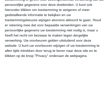
persoonlijke gegevens voor deze doeleinden. U kunt ook
hieronder klikken om toestemming te weigeren of meer
gedetailleerde informatie te bekijken en uw
bekijk de uitgebreide weersverwachting voor Pocatello
toestemmingskeuzes wijzigen alvorens akkoord te gaan.
Houd
er rekening mee dat voor bepaalde verwerkingen van uw
persoonlijke gegevens uw toestemming niet nodig is, maar u
Op basis van de langjarige klimaatstatistieken, bepaalde
heeft het recht om bezwaar te maken tegen dergelijke
weerpatronen en specifieke gebeurtenissen kan een
verwerking. Uw voorkeuren gelden uitsluitend voor deze
gemiddeld weerbeeld per maand samengesteld worden.
website. U kunt uw voorkeuren wijzigen of uw toestemming te
allen tijde intrekken door terug te keren naar deze site en te
Het weer in januari
klikken op de knop "Privacy" onderaan de webpagina.
In de maand januari ligt de gemiddelde
maximumtemperatuur in Pocatello rond de -1 graden
Celsius. De gemiddelde minimumtemperatuur komt in
januari uit op -11 graden. Het aantal uren dat de zon
zichtbaar is ligt in januari op deze bestemming rond de 4
uur per dag. Binnen de hele maand valt er gedurende
ongeveer 11 dagen neerslag. Als je kijkt naar de
langjarige gemiddeldes dan zorgt dat voor weinig