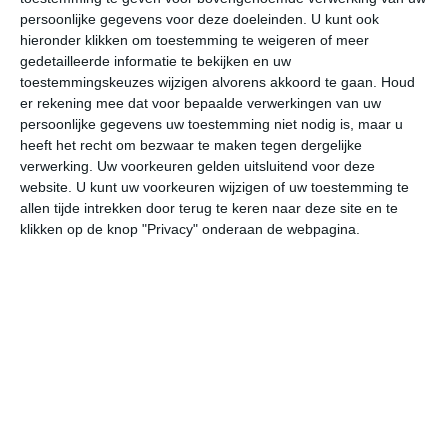
persoonlijke gegevens voor deze doeleinden. U kunt ook
hieronder klikken om toestemming te weigeren of meer
gedetailleerde informatie te bekijken en uw
bekijk de uitgebreide weersverwachting voor Idaho Falls
toestemmingskeuzes wijzigen alvorens akkoord te gaan.
Houd
er rekening mee dat voor bepaalde verwerkingen van uw
persoonlijke gegevens uw toestemming niet nodig is, maar u
Op basis van de langjarige klimaatstatistieken, bepaalde
heeft het recht om bezwaar te maken tegen dergelijke
weerpatronen en specifieke gebeurtenissen kan een
verwerking. Uw voorkeuren gelden uitsluitend voor deze
gemiddeld weerbeeld per maand samengesteld worden.
website. U kunt uw voorkeuren wijzigen of uw toestemming te
allen tijde intrekken door terug te keren naar deze site en te
Het weer in januari
klikken op de knop "Privacy" onderaan de webpagina.
In de maand januari ligt de gemiddelde
maximumtemperatuur in Idaho Falls rond de -3 graden
Celsius. De gemiddelde minimumtemperatuur komt in
januari uit op -12 graden. Het aantal uren dat de zon
zichtbaar is ligt in januari op deze bestemming rond de 4
uur per dag. Binnen de hele maand valt er gedurende
ongeveer 11 dagen neerslag. Als je kijkt naar de
langjarige gemiddeldes dan zorgt dat voor weinig