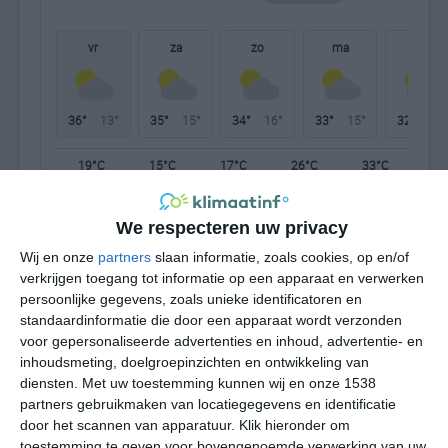
vr
za
zo
ma
di
36°
13°
35°
15°
34°
16°
33°
15°
32°
15°
19°C
15°C
17°C
26°C
33°C
35
We respecteren uw privacy
02:00
05:00
08:00
11:00
14:00
17
Wij en onze
partners
slaan informatie, zoals cookies, op en/of
verkrijgen toegang tot informatie op een apparaat en verwerken
persoonlijke gegevens, zoals unieke identificatoren en
standaardinformatie die door een apparaat wordt verzonden
02:00
05:00
08:00
11:00
14:00
17
voor gepersonaliseerde advertenties en inhoud, advertentie- en
inhoudsmeting, doelgroepinzichten en ontwikkeling van
ZW 2
W 2
NNW 1
W 2
W 2
ZW
diensten.
Met uw toestemming kunnen wij en onze 1538
partners gebruikmaken van locatiegegevens en identificatie
door het scannen van apparatuur. Klik hieronder om
02:00
05:00
08:00
11:00
14:00
17
toestemming te geven voor bovengenoemde verwerking van uw