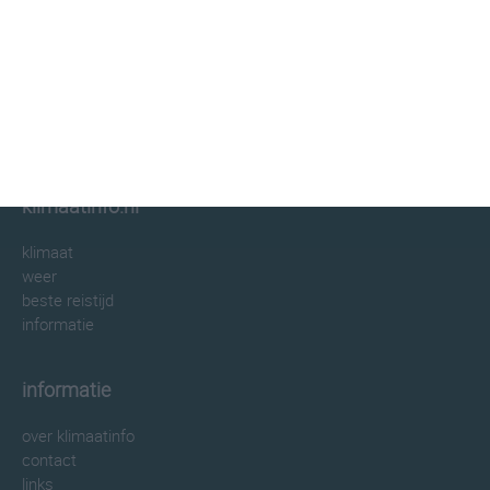
klimaatinfo.nl
klimaat
weer
beste reistijd
informatie
informatie
over klimaatinfo
contact
links