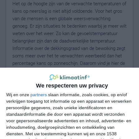
Het op de hoogte zijn van de verwachte temperaturen of
kans op neerslag is niet altijd voldoende. Voor het gros
van de mensen is een globale weersverwachting
genoeg. Er zijn situaties te bedenken waarbij je meer wilt
weten over het weer. Zo kan de gevoelstemperatuur
belangrijker zijn dan de daadwerkelijke temperatuur.
Informatie over de dekkingsgraad van de bewolking zegt
soms meer over het te verwachten weerbeeld dan het
percentage kans op zonneschijn. Daarom vind je hier de
uitgebreide weersvoorspelling voor Council.
We respecteren uw privacy
27
Wij en onze
partners
slaan informatie, zoals cookies, op en/of
N
°C
verkrijgen toegang tot informatie op een apparaat en verwerken
L
persoonlijke gegevens, zoals unieke identificatoren en
standaardinformatie die door een apparaat wordt verzonden
W
voor gepersonaliseerde advertenties en inhoud, advertentie- en
inhoudsmeting, doelgroepinzichten en ontwikkeling van
do
vr
za
zo
ma
diensten.
Met uw toestemming kunnen wij en onze 1538