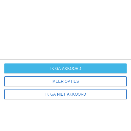
UV-index
UV 1
Council ligt in:
Amerika
Noord-Amerika
Verenigde Staten van Amerika
IK GA AKKOORD
Idaho
MEER OPTIES
IK GA NIET AKKOORD
Klimaatinfo van Idaho
Het actuele weer en de weersvoorspelling voor de
komende dagen of weken zeggen niets over hoe het
weer in andere maanden kan zijn. Wil je een indicatie
hebben van hoe het weer gemiddeld is in Idaho?