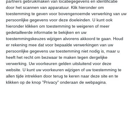
partners gebruikmaken van locatiegegevens en identificatie
door het scannen van apparatuur. Klik hieronder om
toestemming te geven voor bovengenoemde verwerking van uw
38°
17°
39°
18°
38°
19°
37°
18°
36°
17°
persoonlijke gegevens voor deze doeleinden. U kunt ook
hieronder klikken om toestemming te weigeren of meer
26°C
34°C
37°C
37°C
27°C
24
gedetailleerde informatie te bekijken en uw
toestemmingskeuzes wijzigen alvorens akkoord te gaan.
Houd
er rekening mee dat voor bepaalde verwerkingen van uw
10:00
13:00
16:00
19:00
22:00
01
persoonlijke gegevens uw toestemming niet nodig is, maar u
heeft het recht om bezwaar te maken tegen dergelijke
verwerking. Uw voorkeuren gelden uitsluitend voor deze
website. U kunt uw voorkeuren wijzigen of uw toestemming te
10:00
13:00
16:00
19:00
22:00
01
allen tijde intrekken door terug te keren naar deze site en te
klikken op de knop "Privacy" onderaan de webpagina.
NW 2
ZZW 2
ZZW 2
ZW 1
N 2
N
10:00
13:00
16:00
19:00
22:00
01