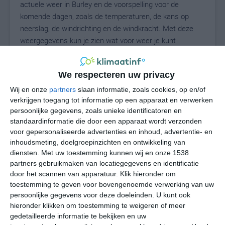
actuele weer in Burley en de voorspelling voor de
komende dagen, zoals de temperaturen, de kans op
neerslag, de windrichting en de windkracht. Met deze
weergegevens kun je zien wat voor weer je kunt
verwachten in Burley. Op basis van de
klimaatstatistieken beschrijven we het weer per maand
We respecteren uw privacy
in Burley. Dit is geen langetermijnverwachting, maar
geeft het gemiddelde weerbeeld voor alle maanden van
Wij en onze
partners
slaan informatie, zoals cookies, op en/of
het jaar. Wil je de uitgebreide weersverwachting voor
verkrijgen toegang tot informatie op een apparaat en verwerken
persoonlijke gegevens, zoals unieke identificatoren en
Burley zien? Op de pagina met extra weerinformatie
standaardinformatie die door een apparaat wordt verzonden
tonen we de kans op sneeuw, de gevoelstemperatuur,
voor gepersonaliseerde advertenties en inhoud, advertentie- en
de zichtbaarheid, de UV-kracht, de luchtdruk en meer
inhoudsmeting, doelgroepinzichten en ontwikkeling van
goede weerinfo.
diensten.
Met uw toestemming kunnen wij en onze 1538
partners gebruikmaken van locatiegegevens en identificatie
door het scannen van apparatuur. Klik hieronder om
toestemming te geven voor bovengenoemde verwerking van uw
30
N
°C
persoonlijke gegevens voor deze doeleinden. U kunt ook
hieronder klikken om toestemming te weigeren of meer
L
gedetailleerde informatie te bekijken en uw
W