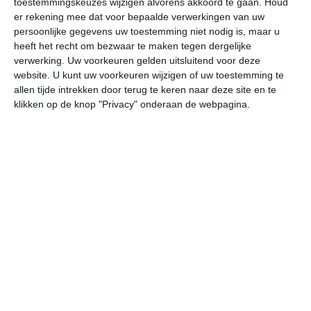
toestemmingskeuzes wijzigen alvorens akkoord te gaan.
Houd
er rekening mee dat voor bepaalde verwerkingen van uw
persoonlijke gegevens uw toestemming niet nodig is, maar u
za
zo
ma
di
wo
heeft het recht om bezwaar te maken tegen dergelijke
verwerking. Uw voorkeuren gelden uitsluitend voor deze
website. U kunt uw voorkeuren wijzigen of uw toestemming te
36°
20°
35°
17°
33°
17°
32°
16°
32°
15°
allen tijde intrekken door terug te keren naar deze site en te
klikken op de knop "Privacy" onderaan de webpagina.
23°C
20°C
18°C
22°C
29°C
34
00:00
03:00
06:00
09:00
12:00
15
00:00
03:00
06:00
09:00
12:00
15
ZZW 2
ZZW 2
OZO 1
NW 1
W 2
W
00:00
03:00
06:00
09:00
12:00
15