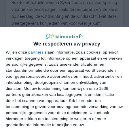
Bekijk het actuele weer in Swainsboro en de voorspelling
voor de komende dagen, zoals de temperaturen, de kans
op neerslag, de windrichting en de windkracht. Met deze
weergegevens kun je zien wat voor weer je kunt
verwachten in Swainsboro. Op basis van de
klimaatstatistieken beschrijven we het weer per maand
in Swainsboro. Dit is geen langetermijnverwachting,
We respecteren uw privacy
maar geeft het gemiddelde weerbeeld voor alle
Wij en onze
partners
slaan informatie, zoals cookies, op en/of
maanden van het jaar. Wil je de uitgebreide
verkrijgen toegang tot informatie op een apparaat en verwerken
weersverwachting voor Swainsboro zien? Op de pagina
persoonlijke gegevens, zoals unieke identificatoren en
standaardinformatie die door een apparaat wordt verzonden
met extra weerinformatie tonen we de kans op sneeuw,
voor gepersonaliseerde advertenties en inhoud, advertentie- en
de gevoelstemperatuur, de zichtbaarheid, de UV-kracht,
inhoudsmeting, doelgroepinzichten en ontwikkeling van
de luchtdruk en meer goede weerinfo.
diensten.
Met uw toestemming kunnen wij en onze 1538
partners gebruikmaken van locatiegegevens en identificatie
door het scannen van apparatuur. Klik hieronder om
toestemming te geven voor bovengenoemde verwerking van uw
27
N
°C
persoonlijke gegevens voor deze doeleinden. U kunt ook
L
hieronder klikken om toestemming te weigeren of meer
gedetailleerde informatie te bekijken en uw
W