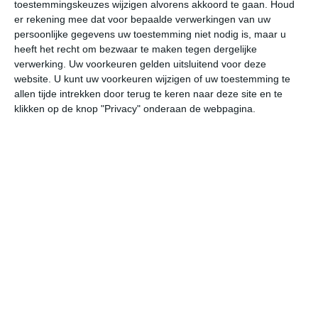
toestemmingskeuzes wijzigen alvorens akkoord te gaan.
Houd
er rekening mee dat voor bepaalde verwerkingen van uw
vr
za
zo
ma
di
persoonlijke gegevens uw toestemming niet nodig is, maar u
heeft het recht om bezwaar te maken tegen dergelijke
verwerking. Uw voorkeuren gelden uitsluitend voor deze
website. U kunt uw voorkeuren wijzigen of uw toestemming te
32°
22°
30°
22°
32°
22°
33°
23°
34°
23°
allen tijde intrekken door terug te keren naar deze site en te
klikken op de knop "Privacy" onderaan de webpagina.
31°C
28°C
24°C
23°C
22°C
23
17:00
20:00
23:00
02:00
05:00
08
17:00
20:00
23:00
02:00
05:00
08
O 2
OZO 2
ZO 2
OZO 1
O 1
O
17:00
20:00
23:00
02:00
05:00
08