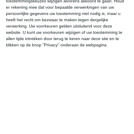
toestemmingskeuzes wijzigen alvorens akkoord te gaan.
Houd
er rekening mee dat voor bepaalde verwerkingen van uw
persoonlijke gegevens uw toestemming niet nodig is, maar u
vr
za
zo
ma
di
heeft het recht om bezwaar te maken tegen dergelijke
verwerking. Uw voorkeuren gelden uitsluitend voor deze
website. U kunt uw voorkeuren wijzigen of uw toestemming te
30°
20°
31°
21°
31°
21°
31°
22°
31°
22°
allen tijde intrekken door terug te keren naar deze site en te
klikken op de knop "Privacy" onderaan de webpagina.
28°C
29°C
27°C
25°C
23°C
22
13:00
16:00
19:00
22:00
01:00
04
13:00
16:00
19:00
22:00
01:00
04
ZZO 2
Z 2
ZZO 1
ZZO 1
OZO 0
OZ
13:00
16:00
19:00
22:00
01:00
04