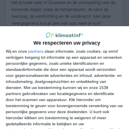
het actuele weer in Suwanee en de voorspelling voor de
komende dagen, zoals de temperaturen, de kans op
neerslag, de windrichting en de windkracht. Met deze
weergegevens kun je zien wat voor weer je kunt
verwachten in Suwanee. Op basis van de
klimaatstatistieken beschrijven we het weer per maand
We respecteren uw privacy
in Suwanee. Dit is geen langetermijnverwachting, maar
geeft het gemiddelde weerbeeld voor alle maanden van
Wij en onze
partners
slaan informatie, zoals cookies, op en/of
het jaar. Wil je de uitgebreide weersverwachting voor
verkrijgen toegang tot informatie op een apparaat en verwerken
persoonlijke gegevens, zoals unieke identificatoren en
Suwanee zien? Op de pagina met extra weerinformatie
standaardinformatie die door een apparaat wordt verzonden
tonen we de kans op sneeuw, de gevoelstemperatuur,
voor gepersonaliseerde advertenties en inhoud, advertentie- en
de zichtbaarheid, de UV-kracht, de luchtdruk en meer
inhoudsmeting, doelgroepinzichten en ontwikkeling van
goede weerinfo.
diensten.
Met uw toestemming kunnen wij en onze 1538
partners gebruikmaken van locatiegegevens en identificatie
door het scannen van apparatuur. Klik hieronder om
toestemming te geven voor bovengenoemde verwerking van uw
24
N
°C
persoonlijke gegevens voor deze doeleinden. U kunt ook
hieronder klikken om toestemming te weigeren of meer
L
gedetailleerde informatie te bekijken en uw
W