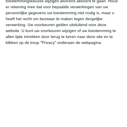
toestemmingskeuzes wijzigen alvorens akkoord te gaan.
Houd
er rekening mee dat voor bepaalde verwerkingen van uw
persoonlijke gegevens uw toestemming niet nodig is, maar u
undefined
ma
di
wo
do
heeft het recht om bezwaar te maken tegen dergelijke
verwerking. Uw voorkeuren gelden uitsluitend voor deze
website. U kunt uw voorkeuren wijzigen of uw toestemming te
33°
22°
33°
22°
33°
23°
33°
23°
33°
23°
allen tijde intrekken door terug te keren naar deze site en te
klikken op de knop "Privacy" onderaan de webpagina.
23°C
22°C
25°C
30°C
32°C
31
03:00
06:00
09:00
12:00
15:00
18
03:00
06:00
09:00
12:00
15:00
18
ZZO 0
O 0
ZO 1
ZZO 1
Z 2
ZZ
03:00
06:00
09:00
12:00
15:00
18