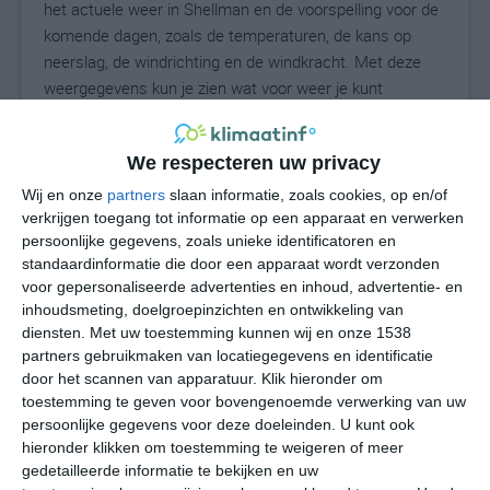
het actuele weer in Shellman en de voorspelling voor de
komende dagen, zoals de temperaturen, de kans op
neerslag, de windrichting en de windkracht. Met deze
weergegevens kun je zien wat voor weer je kunt
verwachten in Shellman. Op basis van de
klimaatstatistieken beschrijven we het weer per maand
We respecteren uw privacy
in Shellman. Dit is geen langetermijnverwachting, maar
geeft het gemiddelde weerbeeld voor alle maanden van
Wij en onze
partners
slaan informatie, zoals cookies, op en/of
het jaar. Wil je de uitgebreide weersverwachting voor
verkrijgen toegang tot informatie op een apparaat en verwerken
persoonlijke gegevens, zoals unieke identificatoren en
Shellman zien? Op de pagina met extra weerinformatie
standaardinformatie die door een apparaat wordt verzonden
tonen we de kans op sneeuw, de gevoelstemperatuur,
voor gepersonaliseerde advertenties en inhoud, advertentie- en
de zichtbaarheid, de UV-kracht, de luchtdruk en meer
inhoudsmeting, doelgroepinzichten en ontwikkeling van
goede weerinfo.
diensten.
Met uw toestemming kunnen wij en onze 1538
partners gebruikmaken van locatiegegevens en identificatie
door het scannen van apparatuur. Klik hieronder om
toestemming te geven voor bovengenoemde verwerking van uw
27
N
°C
persoonlijke gegevens voor deze doeleinden. U kunt ook
hieronder klikken om toestemming te weigeren of meer
L
gedetailleerde informatie te bekijken en uw
W