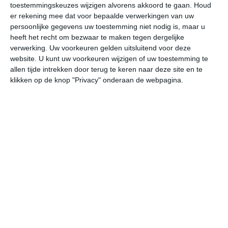
toestemmingskeuzes wijzigen alvorens akkoord te gaan.
Houd
W
er rekening mee dat voor bepaalde verwerkingen van uw
persoonlijke gegevens uw toestemming niet nodig is, maar u
do
vr
za
zo
ma
heeft het recht om bezwaar te maken tegen dergelijke
verwerking. Uw voorkeuren gelden uitsluitend voor deze
website. U kunt uw voorkeuren wijzigen of uw toestemming te
allen tijde intrekken door terug te keren naar deze site en te
32°
24°
32°
25°
32°
25°
33°
24°
33°
24°
klikken op de knop "Privacy" onderaan de webpagina.
24°C
29°C
31°C
30°C
28°C
27
07:00
10:00
13:00
16:00
19:00
22
07:00
10:00
13:00
16:00
19:00
22
ZW 0
ZZO 1
OZO 3
ZO 3
ZO 2
ZO