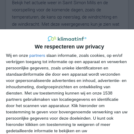
Bekijk het actuele weer in Saint Simon Mills en de
voorspelling voor de komende dagen, zoals de
temperaturen, de kans op neerslag, de windrichting en
de windkracht. Met deze weergegevens kun je zien wat
voor weer je kunt verwachten in Saint Simon Mills. Op
basis van de klimaatstatistieken beschrijven we het
weer per maand in Saint Simon Mills. Dit is geen
We respecteren uw privacy
langetermijnverwachting, maar geeft het gemiddelde
Wij en onze
partners
slaan informatie, zoals cookies, op en/of
weerbeeld voor alle maanden van het jaar. Wil je de
verkrijgen toegang tot informatie op een apparaat en verwerken
uitgebreide weersverwachting voor Saint Simon Mills
persoonlijke gegevens, zoals unieke identificatoren en
zien? Op de pagina met extra weerinformatie tonen we
standaardinformatie die door een apparaat wordt verzonden
voor gepersonaliseerde advertenties en inhoud, advertentie- en
de kans op sneeuw, de gevoelstemperatuur, de
inhoudsmeting, doelgroepinzichten en ontwikkeling van
zichtbaarheid, de UV-kracht, de luchtdruk en meer goede
diensten.
Met uw toestemming kunnen wij en onze 1538
weerinfo.
partners gebruikmaken van locatiegegevens en identificatie
door het scannen van apparatuur. Klik hieronder om
toestemming te geven voor bovengenoemde verwerking van uw
persoonlijke gegevens voor deze doeleinden. U kunt ook
27
N
°C
hieronder klikken om toestemming te weigeren of meer
L
gedetailleerde informatie te bekijken en uw