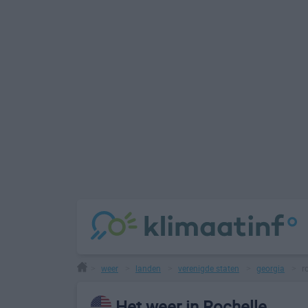
weer
landen
verenigde staten
georgia
r
>
>
>
>
>
Het weer in Rochelle