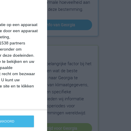
sneeuw en de normale hoeveelheid aan
zonneschijn voor deze bestemming.
klimaatinfo van Georgia
matie op een apparaat
ie door een apparaat
eting,
1538 partners
hieronder om
Beste reistijd
r deze doeleinden.
 te bekijken en uw
Het weer is een belangrijke factor bij het
epaalde
reizen. Wil je weten wat de beste
et recht om bezwaar
maanden zijn om naar Georgia te
. U kunt uw
reizen? Op basis van klimaatgegevens,
 site en te klikken
weersextremen en specifieke
weerinformatie bieden wij informatie
over de beste reisperiodes voor
duizenden bestemmingen wereldwijd.
 AKKOORD
beste reistijd voor Georgia