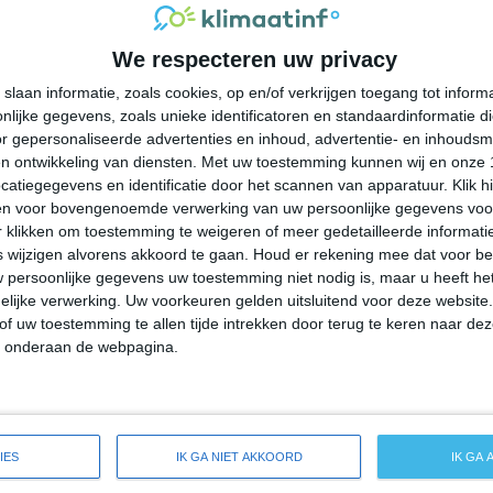
33°
24°
34°
24°
34°
24°
36°
23°
We respecteren uw privacy
31°C
27°C
25°C
24°C
24°C
slaan informatie, zoals cookies, op en/of verkrijgen toegang tot infor
lijke gegevens, zoals unieke identificatoren en standaardinformatie d
18:00
21:00
00:00
03:00
06:00
r gepersonaliseerde advertenties en inhoud, advertentie- en inhoudsm
n ontwikkeling van diensten.
Met uw toestemming kunnen wij en onze 
atiegegevens en identificatie door het scannen van apparatuur. Klik 
en voor bovengenoemde verwerking van uw persoonlijke gegevens voo
18:00
21:00
00:00
03:00
06:00
 klikken om toestemming te weigeren of meer gedetailleerde informatie
wijzigen alvorens akkoord te gaan.
Houd er rekening mee dat voor b
 persoonlijke gegevens uw toestemming niet nodig is, maar u heeft h
ZZW 1
Z 1
ZZW 1
ZZW 1
ZW 1
lijke verwerking. Uw voorkeuren gelden uitsluitend voor deze website
of uw toestemming te allen tijde intrekken door terug te keren naar deze
" onderaan de webpagina.
18:00
21:00
00:00
03:00
06:00
eide weersverwachting voor Rochelle
IES
IK GA NIET AKKOORD
IK GA