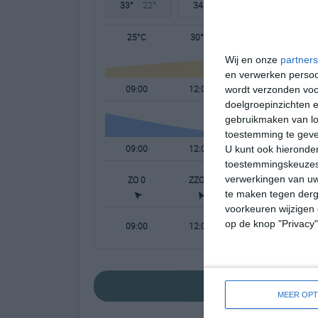
33°
22°
34°
23°
34°
24°
25°C
30°C
32°C
Wij en onze
partners
en verwerken persoon
09:00
12:00
15:00
wordt verzonden voo
doelgroepinzichten e
gebruikmaken van loc
toestemming te gev
09:00
12:00
15:00
U kunt ook hieronder
toestemmingskeuzes 
verwerkingen van uw
ZO 0
ZZO 1
Z 1
te maken tegen derge
voorkeuren wijzigen 
op de knop "Privacy
09:00
12:00
15:00
bekijk de uitgebr
MEER OPT