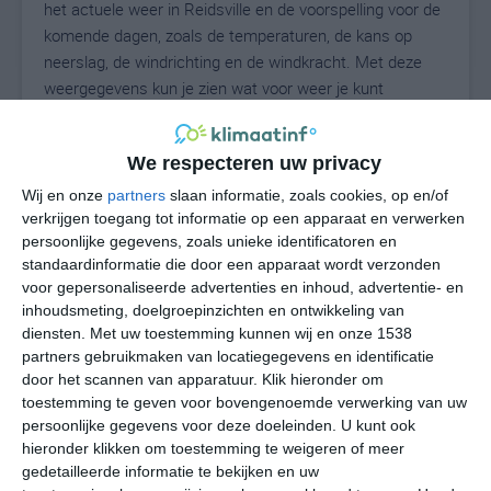
het actuele weer in Reidsville en de voorspelling voor de
komende dagen, zoals de temperaturen, de kans op
neerslag, de windrichting en de windkracht. Met deze
weergegevens kun je zien wat voor weer je kunt
verwachten in Reidsville. Op basis van de
klimaatstatistieken beschrijven we het weer per maand
We respecteren uw privacy
in Reidsville. Dit is geen langetermijnverwachting, maar
geeft het gemiddelde weerbeeld voor alle maanden van
Wij en onze
partners
slaan informatie, zoals cookies, op en/of
het jaar. Wil je de uitgebreide weersverwachting voor
verkrijgen toegang tot informatie op een apparaat en verwerken
persoonlijke gegevens, zoals unieke identificatoren en
Reidsville zien? Op de pagina met extra weerinformatie
standaardinformatie die door een apparaat wordt verzonden
tonen we de kans op sneeuw, de gevoelstemperatuur,
voor gepersonaliseerde advertenties en inhoud, advertentie- en
de zichtbaarheid, de UV-kracht, de luchtdruk en meer
inhoudsmeting, doelgroepinzichten en ontwikkeling van
goede weerinfo.
diensten.
Met uw toestemming kunnen wij en onze 1538
partners gebruikmaken van locatiegegevens en identificatie
door het scannen van apparatuur. Klik hieronder om
toestemming te geven voor bovengenoemde verwerking van uw
26
N
°C
persoonlijke gegevens voor deze doeleinden. U kunt ook
hieronder klikken om toestemming te weigeren of meer
L
gedetailleerde informatie te bekijken en uw
W