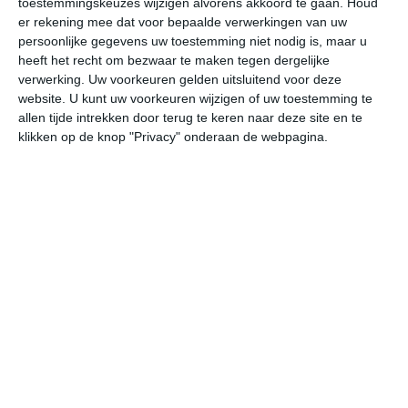
toestemmingskeuzes wijzigen alvorens akkoord te gaan.
Houd
er rekening mee dat voor bepaalde verwerkingen van uw
persoonlijke gegevens uw toestemming niet nodig is, maar u
do
vr
za
zo
ma
heeft het recht om bezwaar te maken tegen dergelijke
verwerking. Uw voorkeuren gelden uitsluitend voor deze
website. U kunt uw voorkeuren wijzigen of uw toestemming te
32°
22°
33°
22°
32°
23°
33°
23°
34°
23°
allen tijde intrekken door terug te keren naar deze site en te
klikken op de knop "Privacy" onderaan de webpagina.
26°C
31°C
30°C
27°C
24°C
23
11:00
14:00
17:00
20:00
23:00
02
11:00
14:00
17:00
20:00
23:00
02
ZZO 1
ZO 2
OZO 2
OZO 2
ZO 2
O
11:00
14:00
17:00
20:00
23:00
02